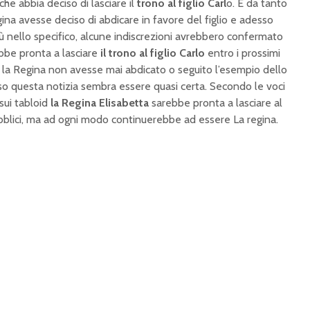
he abbia deciso di lasciare il
trono al figlio Carl
o. È da tanto
ina avesse deciso di abdicare in favore del figlio e adesso
iù nello specifico, alcune indiscrezioni avrebbero confermato
bbe pronta a lasciare
il trono al figlio Carlo
entro i prossimi
 la Regina non avesse mai abdicato o seguito l’esempio dello
 questa notizia sembra essere quasi certa. Secondo le voci
sui tabloid
la Regina Elisabetta
sarebbe pronta a lasciare al
pubblici, ma ad ogni modo continuerebbe ad essere La regina.