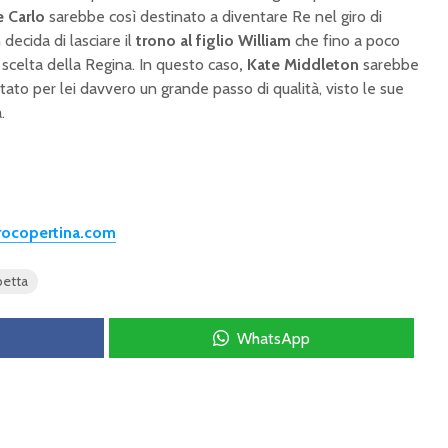
e Carlo
sarebbe così destinato a diventare Re nel giro di
ecida di lasciare il
trono al figlio William
che fino a poco
scelta della Regina. In questo caso
, Kate Middleton
sarebbe
ato per lei davvero un grande passo di qualità, visto le sue
.
trocopertina.com
betta
WhatsApp