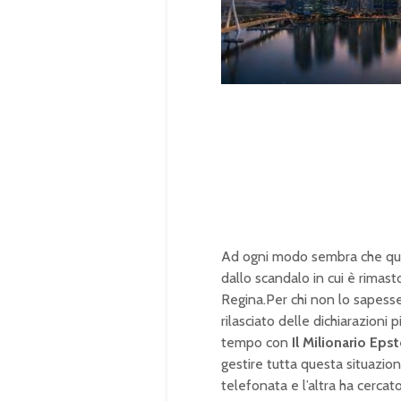
U
n
L
m
o
u
a
t
d
e
e
d
:
1
0
0
.
0
0
%
Ad ogni modo sembra che quest
dallo scandalo in cui è rimast
Regina.Per chi non lo sapess
rilasciato delle dichiarazioni 
tempo con
Il Milionario Epst
gestire tutta questa situazio
telefonata e l’altra ha cercat