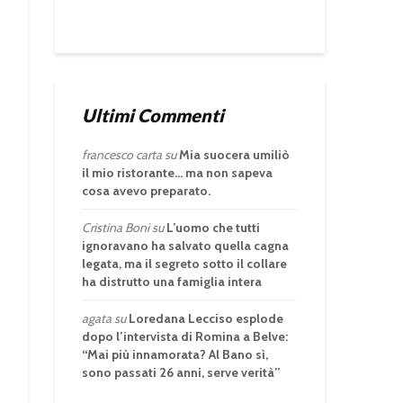
Ultimi Commenti
francesco carta
su
Mia suocera umiliò
il mio ristorante… ma non sapeva
cosa avevo preparato.
Cristina Boni
su
L’uomo che tutti
ignoravano ha salvato quella cagna
legata, ma il segreto sotto il collare
ha distrutto una famiglia intera
agata
su
Loredana Lecciso esplode
dopo l’intervista di Romina a Belve:
“Mai più innamorata? Al Bano sì,
sono passati 26 anni, serve verità”