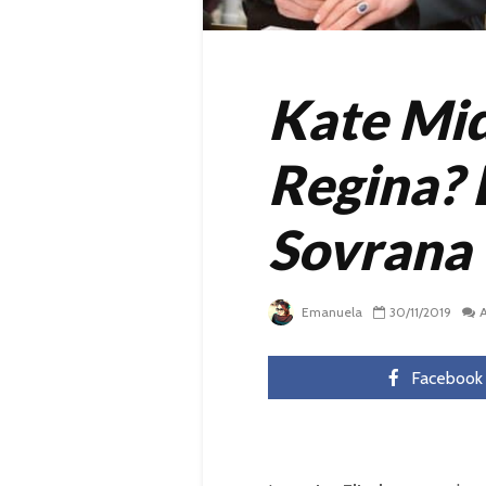
Kate Mid
Regina? 
Sovrana
Emanuela
30/11/2019
Facebook