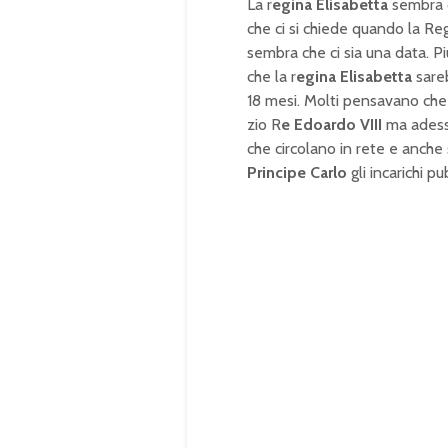
La r
egina Elisabetta
sembra c
che ci si chiede quando la Reg
sembra che ci sia una data. P
che la r
egina Elisabetta
sare
18 mesi. Molti pensavano che
zio R
e Edoardo VIII
ma adesso
che circolano in rete e anche 
Principe Carlo
gli incarichi 