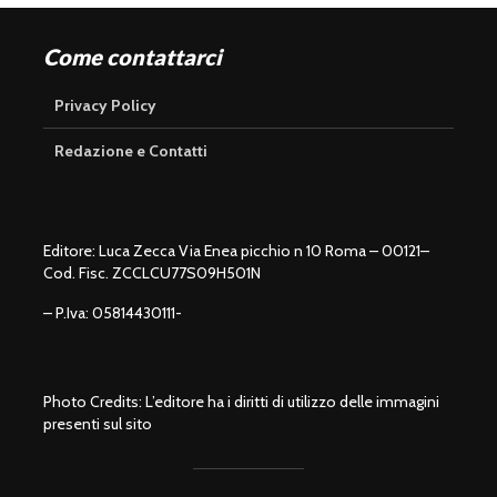
Come contattarci
Privacy Policy
Redazione e Contatti
Editore: Luca Zecca Via Enea picchio n 10 Roma – 00121–
Cod. Fisc. ZCCLCU77S09H501N
– P.Iva: 05814430111-
Photo Credits: L’editore ha i diritti di utilizzo delle immagini
presenti sul sito