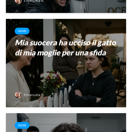
Emanuela B.
NEWS
Mia suocera ha ucciso il gatto
di mia moglie per una sfida
Emanuela B.
NEWS