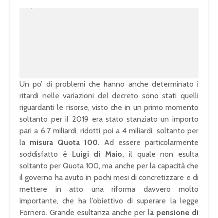
U
n
L
m
o
u
a
t
d
e
e
d
:
1
0
0
.
0
0
%
Un po’ di problemi che hanno anche determinato i
ritardi nelle variazioni del decreto sono stati quelli
riguardanti le risorse, visto che in un primo momento
soltanto per il 2019 era stato stanziato un importo
pari a 6,7 miliardi, ridotti poi a 4 miliardi, soltanto per
la
misura Quota 100.
Ad essere particolarmente
soddisfatto è
Luigi di Maio,
il quale non esulta
soltanto per Quota 100, ma anche per la capacità che
il governo ha avuto in pochi mesi di concretizzare e di
mettere in atto una riforma davvero molto
importante, che ha l’obiettivo di superare la legge
Fornero. Grande esultanza anche per l
a pensione di