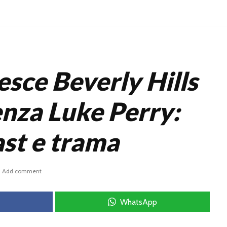
sce Beverly Hills
nza Luke Perry:
ast e trama
Add comment
WhatsApp