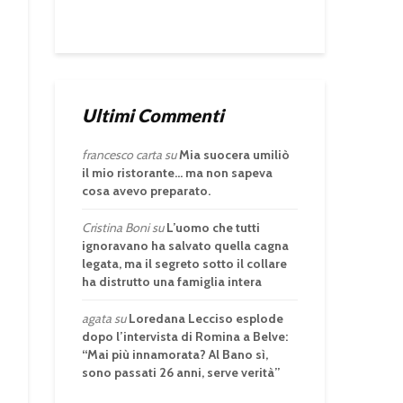
Ultimi Commenti
francesco carta
su
Mia suocera umiliò
il mio ristorante… ma non sapeva
cosa avevo preparato.
Cristina Boni
su
L’uomo che tutti
ignoravano ha salvato quella cagna
legata, ma il segreto sotto il collare
ha distrutto una famiglia intera
agata
su
Loredana Lecciso esplode
dopo l’intervista di Romina a Belve:
“Mai più innamorata? Al Bano sì,
sono passati 26 anni, serve verità”