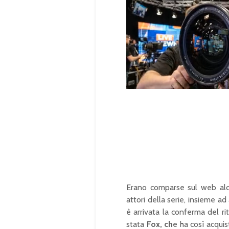
U
n
L
m
o
u
a
t
d
e
e
d
:
1
0
0
.
0
0
%
Erano comparse sul web alcu
attori della serie, insieme a
è arrivata la conferma del ri
stata
Fox, ch
e ha così acquist