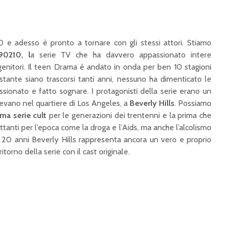
0 e adesso è pronto a tornare con gli stessi attori. Stiamo
90210, l
a serie TV che ha davvero appassionato intere
genitori. Il teen Drama è andato in onda per ben 10 stagioni
ante siano trascorsi tanti anni, nessuno ha dimenticato le
sionato e fatto sognare. I protagonisti della serie erano un
vevano nel quartiere di Los Angeles, a
Beverly Hills
. Possiamo
ima serie cult
per le generazioni dei trentenni e la prima che
ttanti per l’epoca come la droga e l’Aids, ma anche l’alcolismo
di 20 anni Beverly Hills rappresenta ancora un vero e proprio
ritorno della serie con il cast originale.