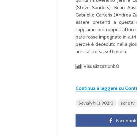
quindi ritroveremo Jennie Ga
(Steve Sanders), Brian Aust
Gabrielle Carteris (Andrea 
essere presenti a questa
sappiamo purtroppo l’attric
pare fosse impegnato in altri
perché è deceduto nella giorn
anni la scorsa settimana.
Visualizzazioni:
0
Continua a leggere su Con
beverly hills 90210
serie tv
Facebook