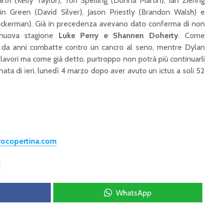
rth (Kelly Taylor), Tori Spelling (Donna Martin), Ian Ziering
in Green (David Silver), Jason Priestly (Brandon Walsh) e
Zuckerman). Già in precedenza avevano dato conferma di non
 nuova stagione
Luke Perry e Shannen Doherty
. Come
e da anni combatte contro un cancro al seno, mentre Dylan
 lavori ma come già detto, purtroppo non potrà più continuarli
ata di ieri, lunedì 4 marzo dopo aver avuto un ictus a soli 52
trocopertina.com
WhatsApp