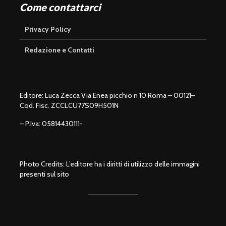
Come contattarci
Privacy Policy
Redazione e Contatti
Editore: Luca Zecca Via Enea picchio n 10 Roma – 00121–
Cod. Fisc. ZCCLCU77S09H501N
– P.Iva: 05814430111-
Photo Credits: L’editore ha i diritti di utilizzo delle immagini
presenti sul sito