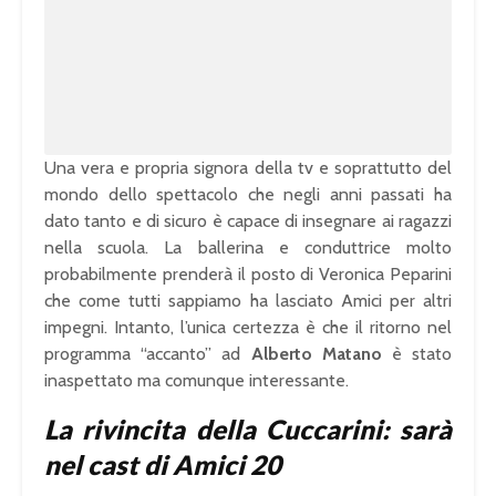
u
a
t
d
e
e
d
:
1
0
0
.
0
0
%
Una vera e propria signora della tv e soprattutto del
mondo dello spettacolo che negli anni passati ha
dato tanto e di sicuro è capace di insegnare ai ragazzi
nella scuola. La ballerina e conduttrice molto
probabilmente prenderà il posto di Veronica Peparini
che come tutti sappiamo ha lasciato Amici per altri
impegni. Intanto, l’unica certezza è che il ritorno nel
programma “accanto” ad
Alberto Matano
è stato
inaspettato ma comunque interessante.
La rivincita della Cuccarini: sarà
nel cast di Amici 20