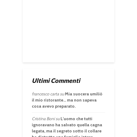
Ultimi Commenti
francesco carta
su
Mia suocera umiliò
il mio ristorante… ma non sapeva
cosa avevo preparato.
Cristina Boni
su
L’uomo che tutti
ignoravano ha salvato quella cagna
legata, ma il segreto sotto il collare
ha distrutto una famiglia intera