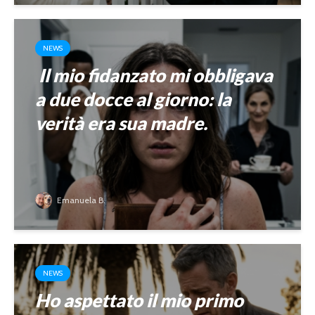
NEWS
Il mio fidanzato mi obbligava
a due docce al giorno: la
verità era sua madre.
Emanuela B.
NEWS
Ho aspettato il mio primo