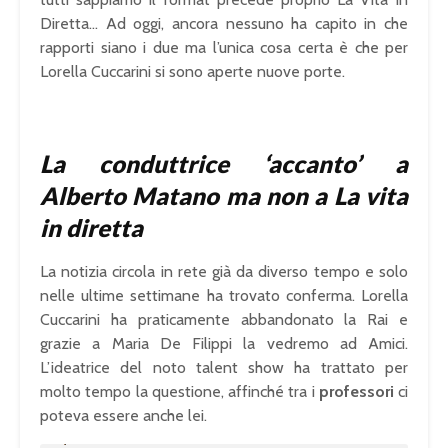
Diretta… Ad oggi, ancora nessuno ha capito in che
rapporti siano i due ma l’unica cosa certa è che per
Lorella Cuccarini si sono aperte nuove porte.
La conduttrice ‘accanto’ a
Alberto Matano ma non a La vita
in diretta
La notizia circola in rete già da diverso tempo e solo
nelle ultime settimane ha trovato conferma. Lorella
Cuccarini ha praticamente abbandonato la Rai e
grazie a Maria De Filippi la vedremo ad Amici.
L’ideatrice del noto talent show ha trattato per
molto tempo la questione, affinché tra i
professori
ci
poteva essere anche lei.
U
n
L
m
o