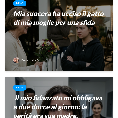
NEWS
Mia suocera ha ucciso il gatto
di mia moglie per una sfida
Emanuela B.
NEWS
Il mio fidanzato mi obbligava
a due docce al giorno: la
verità era sua madre.