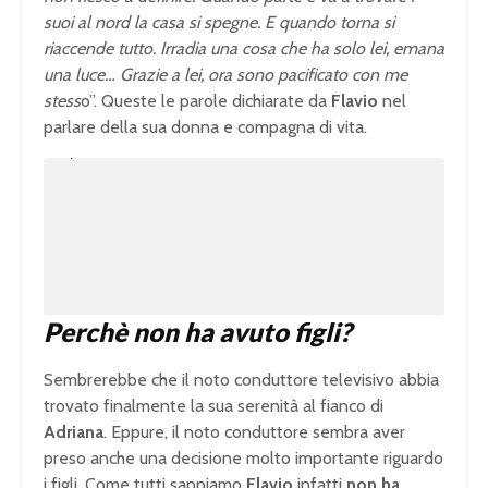
suoi al nord la casa si spegne. E quando torna si
riaccende tutto. Irradia una cosa che ha solo lei, emana
una luce… Grazie a lei, ora sono pacificato con me
stess
o”. Queste le parole dichiarate da
Flavio
nel
parlare della sua donna e compagna di vita.
U
n
L
m
o
u
a
t
d
e
e
d
:
1
0
0
.
0
0
%
Perchè non ha avuto figli?
Sembrerebbe che il noto conduttore televisivo abbia
trovato finalmente la sua serenità al fianco di
Adriana
. Eppure, il noto conduttore sembra aver
preso anche una decisione molto importante riguardo
i figli. Come tutti sappiamo
Flavio
infatti
non ha