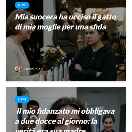
NEWS
Mia suocera ha ucciso il gatto
di mia moglie per una sfida
Emanuela B.
NEWS
Il mio fidanzato mi obbligava
a due docce al giorno: la
verità era sua madre.