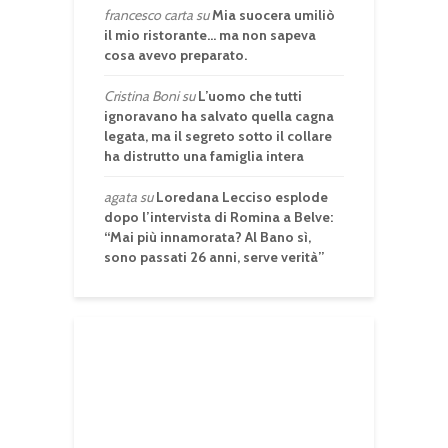
francesco carta
su
Mia suocera umiliò
il mio ristorante… ma non sapeva
cosa avevo preparato.
Cristina Boni
su
L’uomo che tutti
ignoravano ha salvato quella cagna
legata, ma il segreto sotto il collare
ha distrutto una famiglia intera
agata
su
Loredana Lecciso esplode
dopo l’intervista di Romina a Belve:
“Mai più innamorata? Al Bano sì,
sono passati 26 anni, serve verità”