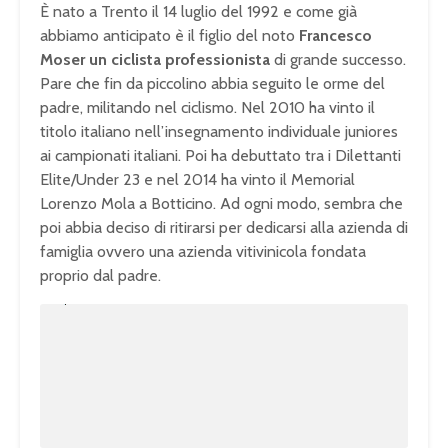
È nato a Trento il 14 luglio del 1992 e come già
abbiamo anticipato è il figlio del noto
Francesco
Moser un ciclista professionista
di grande successo.
Pare che fin da piccolino abbia seguito le orme del
padre, militando nel ciclismo. Nel 2010 ha vinto il
titolo italiano nell’insegnamento individuale juniores
ai campionati italiani. Poi ha debuttato tra i Dilettanti
Elite/Under 23 e nel 2014 ha vinto il Memorial
Lorenzo Mola a Botticino. Ad ogni modo, sembra che
poi abbia deciso di ritirarsi per dedicarsi alla azienda di
famiglia ovvero una azienda vitivinicola fondata
proprio dal padre.
U
n
L
m
o
u
a
t
d
e
e
d
:
1
0
0
.
0
0
%