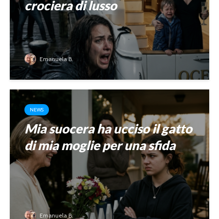
crociera di lusso
Emanuela B.
NEWS
Mia suocera ha ucciso il gatto
di mia moglie per una sfida
Emanuela B.