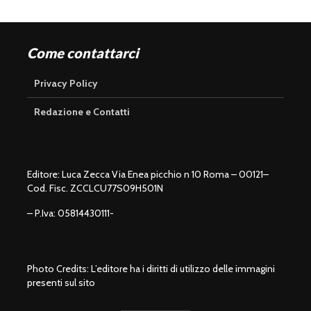
Come contattarci
Privacy Policy
Redazione e Contatti
Editore: Luca Zecca Via Enea picchio n 10 Roma – 00121–
Cod. Fisc. ZCCLCU77S09H501N
– P.Iva: 05814430111-
Photo Credits: L’editore ha i diritti di utilizzo delle immagini
presenti sul sito