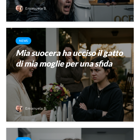
Emanuela B.
NEWS
Mia suocera ha ucciso il gatto
di mia moglie per una sfida
Emanuela B.