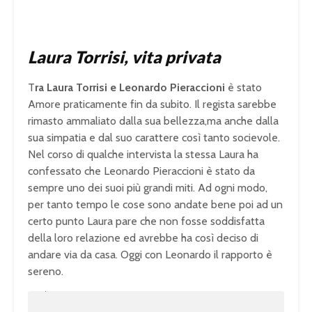
Laura Torrisi, vita privata
T
ra Laura Torrisi e Leonardo Pieraccioni
è stato
Amore praticamente fin da subito. Il regista sarebbe
rimasto ammaliato dalla sua bellezza,ma anche dalla
sua simpatia e dal suo carattere così tanto socievole.
Nel corso di qualche intervista la stessa Laura ha
confessato che Leonardo Pieraccioni è stato da
sempre uno dei suoi più grandi miti. Ad ogni modo,
per tanto tempo le cose sono andate bene poi ad un
certo punto Laura pare che non fosse soddisfatta
della loro relazione ed avrebbe ha così deciso di
andare via da casa. Oggi con Leonardo il rapporto è
sereno.
U
n
L
m
o
u
a
t
d
e
e
d