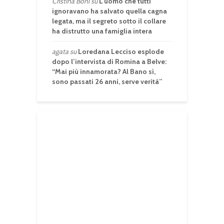
Cristina Boni
su
L’uomo che tutti
ignoravano ha salvato quella cagna
legata, ma il segreto sotto il collare
ha distrutto una famiglia intera
agata
su
Loredana Lecciso esplode
dopo l’intervista di Romina a Belve:
“Mai più innamorata? Al Bano sì,
sono passati 26 anni, serve verità”