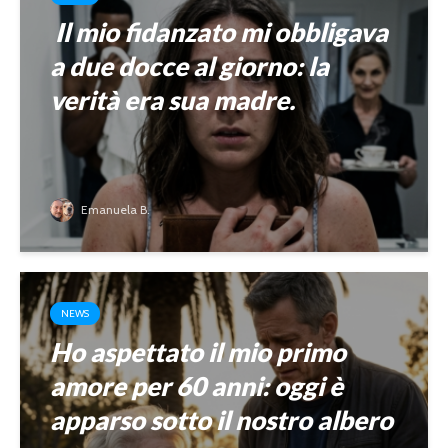
Il mio fidanzato mi obbligava
a due docce al giorno: la
verità era sua madre.
Emanuela B.
NEWS
Ho aspettato il mio primo
amore per 60 anni: oggi è
apparso sotto il nostro albero