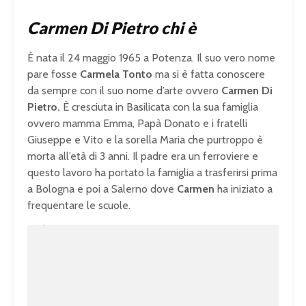
Carmen Di Pietro chi è
È nata il 24 maggio 1965 a Potenza. Il suo vero nome
pare fosse
Carmela Tonto
ma si è fatta conoscere
da sempre con il suo nome d’arte ovvero
Carmen Di
Pietro.
È cresciuta in Basilicata con la sua famiglia
ovvero mamma Emma, Papà Donato e i fratelli
Giuseppe e Vito e la sorella Maria che purtroppo è
morta all’età di 3 anni. Il padre era un ferroviere e
questo lavoro ha portato la famiglia a trasferirsi prima
a Bologna e poi a Salerno dove
Carmen
ha iniziato a
frequentare le scuole.
U
n
L
m
o
u
a
t
d
e
e
d
:
1
0
0
.
0
0
%