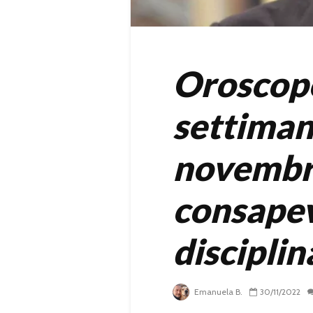
Oroscop
settiman
novembr
consapev
disciplin
Emanuela B.
30/11/2022