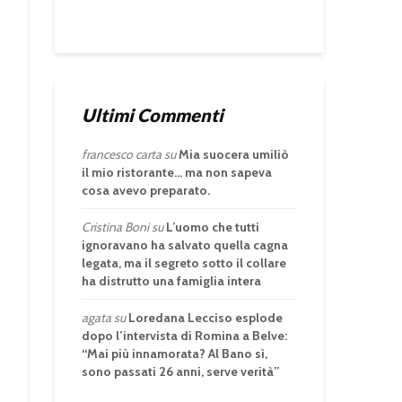
Ultimi Commenti
francesco carta
su
Mia suocera umiliò
il mio ristorante… ma non sapeva
cosa avevo preparato.
Cristina Boni
su
L’uomo che tutti
ignoravano ha salvato quella cagna
legata, ma il segreto sotto il collare
ha distrutto una famiglia intera
agata
su
Loredana Lecciso esplode
dopo l’intervista di Romina a Belve:
“Mai più innamorata? Al Bano sì,
sono passati 26 anni, serve verità”