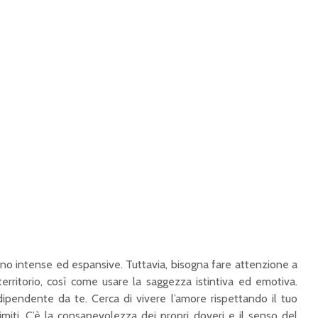
no intense ed espansive. Tuttavia, bisogna fare attenzione a
territorio, così come usare la saggezza istintiva ed emotiva.
ipendente da te. Cerca di vivere l’amore rispettando il tuo
imiti. C’è la consapevolezza dei propri doveri e il senso del