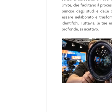
limite, che facilitano il proces
principi, degli studi e dell
essere rielaborato e trasfo
identifichi. Tuttavia, le tue 
profonde, sii ricettivo.
U
n
L
m
o
u
a
t
d
e
e
d
:
1
0
0
.
0
0