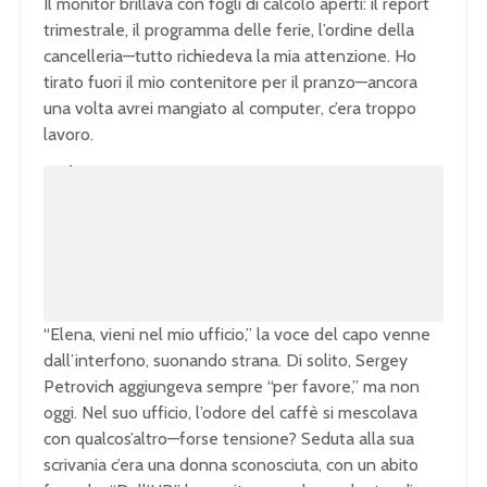
Il monitor brillava con fogli di calcolo aperti: il report
trimestrale, il programma delle ferie, l’ordine della
cancelleria—tutto richiedeva la mia attenzione. Ho
tirato fuori il mio contenitore per il pranzo—ancora
una volta avrei mangiato al computer, c’era troppo
lavoro.
U
n
L
m
o
u
a
t
d
e
e
d
:
1
0
0
.
0
0
%
“Elena, vieni nel mio ufficio,” la voce del capo venne
dall’interfono, suonando strana. Di solito, Sergey
Petrovich aggiungeva sempre “per favore,” ma non
oggi. Nel suo ufficio, l’odore del caffè si mescolava
con qualcos’altro—forse tensione? Seduta alla sua
scrivania c’era una donna sconosciuta, con un abito