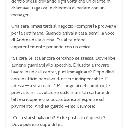
dentro stessi crollando ogni volta che un cliente mi
chiamava “ragazza” e chiedeva di parlare con un
manager.
Una sera, rimasi tardi al negozio—comprai le provviste
per la settimana. Quando arrivai a casa, sentii la voce
di Andrea dalla cucina. Era al telefono,
apparentemente parlando con un amico:
“Sì, cara, lei sta ancora cercando se stessa. Dovrebbe
almeno guardarsi allo specchio. È riuscita a trovare
lavoro in un call center, puoi immaginare? Dopo dieci
anni in ufficio pensava di essere indispensabile. E
adesso—la vita reale…” Mi congelai nel corridoio; le
provviste mi scivolarono dalle mani. Un cartone di
latte si ruppe e una pozza bianca si espanse sul
pavimento. Andrea guardò verso il rumore:
“Cosa stai sbagliando? E che pasticcio è questo?
Devo pulire io dopo di te…”