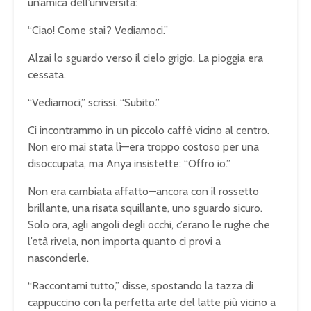
un’amica dell’università:
“Ciao! Come stai? Vediamoci.”
Alzai lo sguardo verso il cielo grigio. La pioggia era
cessata.
“Vediamoci,” scrissi. “Subito.”
Ci incontrammo in un piccolo caffè vicino al centro.
Non ero mai stata lì—era troppo costoso per una
disoccupata, ma Anya insistette: “Offro io.”
Non era cambiata affatto—ancora con il rossetto
brillante, una risata squillante, uno sguardo sicuro.
Solo ora, agli angoli degli occhi, c’erano le rughe che
l’età rivela, non importa quanto ci provi a
nasconderle.
“Raccontami tutto,” disse, spostando la tazza di
cappuccino con la perfetta arte del latte più vicino a