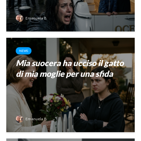
Emanuela B.
NEWS
Mia suocera ha ucciso il gatto
di mia moglie per una sfida
Emanuela B.