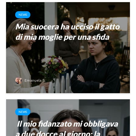
NEWS
Mia suocera ha ucciso il gatto
di mia moglie per una sfida
Emanuela B.
NEWS
Il mio fidanzato mi obbligava
a due docce al giorno: la