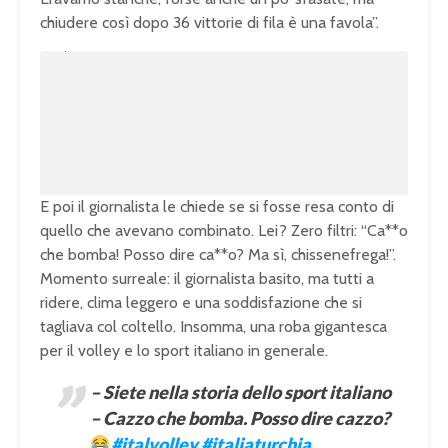
chiudere così dopo 36 vittorie di fila è una favola”.
U
n
L
m
o
u
a
t
d
e
e
d
:
1
0
0
.
0
0
%
E poi il giornalista le chiede se si fosse resa conto di
quello che avevano combinato. Lei? Zero filtri: “Ca**o
che bomba! Posso dire ca**o? Ma sì, chissenefrega!”.
Momento surreale: il giornalista basito, ma tutti a
ridere, clima leggero e una soddisfazione che si
tagliava col coltello. Insomma, una roba gigantesca
per il volley e lo sport italiano in generale.
– Siete nella storia dello sport italiano
– Cazzo che bomba. Posso dire cazzo?
#italvolley
#italiaturchia