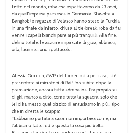
tetto del mondo, roba che aspettavamo da 23 anni,
da quell’impresa pazzesca in Germania. Stavolta a
Bangkok le ragazze di Velasco hanno steso la Turchia
in una finale da infarto, chiusa al tie-break, roba da far
venire i capelli bianchi pure ai più tranquilli. Alla fine,
delirio totale: le azzurre impazzite di gioia, abbracci,
urla, lacrime… uno spettacolo.
Alessia Orro, oh, MVP del torneo mica per caso, si è
presentata ai microfoni di Rai Uno subito dopo la
premiazione, ancora tutta adrenalina. Era proprio su
di giri, manco a dirlo, come tutta la squadra, solo che
lei ci ha messo quel pizzico di entusiasmo in più… tipo
che in diretta le scappa:
“L’abbiamo portata a casa, non importava come, ma
l’abbiamo fatto, ed è questa la cosa più bella.
Eravamo stanche, forse anche un po’ sfasate, ma