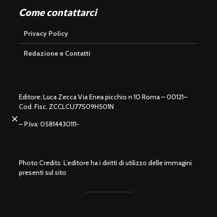
Come contattarci
Privacy Policy
Redazione e Contatti
Editore: Luca Zecca Via Enea picchio n 10 Roma – 00121–
Cod. Fisc. ZCCLCU77S09H501N
U
n
L
m
o
u
– P.Iva: 05814430111-
a
t
d
e
e
d
:
1
0
0
.
0
0
%
Photo Credits: L’editore ha i diritti di utilizzo delle immagini
presenti sul sito