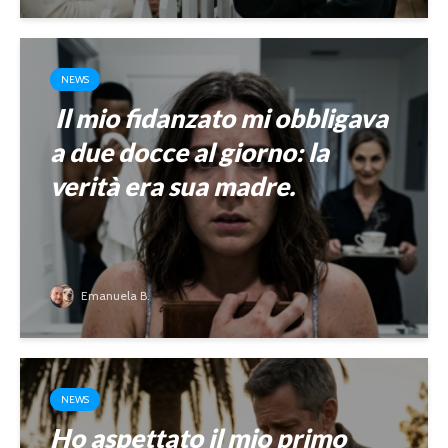
NEWS
Il mio fidanzato mi obbligava
a due docce al giorno: la
verità era sua madre.
Emanuela B.
NEWS
Ho aspettato il mio primo