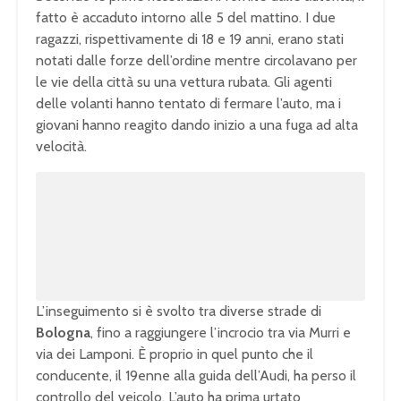
fatto è accaduto intorno alle 5 del mattino. I due
ragazzi, rispettivamente di 18 e 19 anni, erano stati
notati dalle forze dell’ordine mentre circolavano per
le vie della città su una vettura rubata. Gli agenti
delle volanti hanno tentato di fermare l’auto, ma i
giovani hanno reagito dando inizio a una fuga ad alta
velocità.
U
n
S
LIVE
R
-
1:27
L
P
P
F
m
e
o
a
i
u
u
e
a
u
c
l
t
k
e
d
s
t
l
e
t
e
e
u
s
o
d
r
c
l
m
:
e
r
i
1
-
e
v
0
i
e
e
a
0
n
n
,
.
-
c
0
P
u
i
0
i
L’inseguimento si è svolto tra diverse strade di
r
%
c
r
t
e
n
u
Bologna
, fino a raggiungere l’incrocio tra via Murri e
n
r
t
e
l
i
y
via dei Lamponi. È proprio in quel punto che il
b
e
n
h
conducente, il 19enne alla guida dell’Audi, ha perso il
i
n
g
d
l
controllo del veicolo. L’auto ha prima urtato
i
T