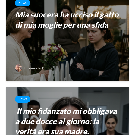
NEWS
Mia suocera ha ucciso il gatto
di mia moglie per una sfida
Emanuela B.
NEWS
Il mio fidanzato mi obbligava
a due docce al giorno: la
verità era sua madre.