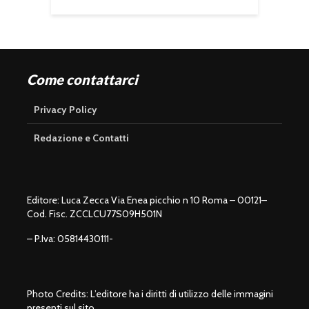
Come contattarci
Privacy Policy
Redazione e Contatti
Editore: Luca Zecca Via Enea picchio n 10 Roma – 00121–
Cod. Fisc. ZCCLCU77S09H501N
– P.Iva: 05814430111-
Photo Credits: L’editore ha i diritti di utilizzo delle immagini
presenti sul sito