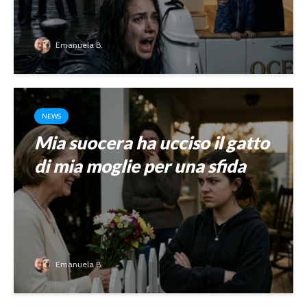
Emanuela B.
NEWS
Mia suocera ha ucciso il gatto
di mia moglie per una sfida
Emanuela B.