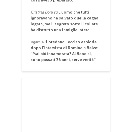
cosa avevo preparato.
Cristina Boni
su
L’uomo che tutti
ignoravano ha salvato quella cagna
legata, ma il segreto sotto il collare
ha distrutto una famiglia intera
agata
su
Loredana Lecciso esplode
dopo l’intervista di Romina a Belve:
“Mai più innamorata? Al Bano sì,
sono passati 26 anni, serve verità”