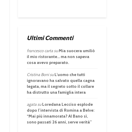
Ultimi Commenti
francesco carta
su
Mia suocera umiliò
il mio ristorante… ma non sapeva
cosa avevo preparato.
Cristina Boni
su
L’uomo che tutti
ignoravano ha salvato quella cagna
legata, ma il segreto sotto il collare
ha distrutto una famiglia intera
agata
su
Loredana Lecciso esplode
dopo l’intervista di Romina a Belve:
“Mai più innamorata? Al Bano sì,
sono passati 26 anni, serve verità”