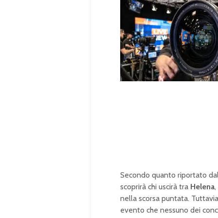
U
n
L
m
o
u
a
t
d
e
e
d
:
1
0
0
.
0
0
%
Secondo quanto riportato dal
scoprirà chi uscirà tra
Helena
,
nella scorsa puntata. Tuttavi
evento che nessuno dei conc