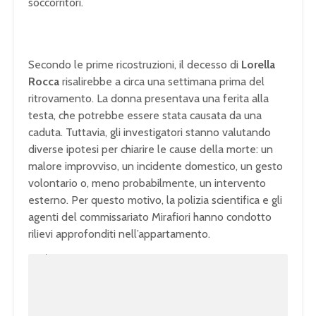
soccorritori.
Secondo le prime ricostruzioni, il decesso di
Lorella
Rocca
risalirebbe a circa una settimana prima del
ritrovamento. La donna presentava una ferita alla
testa, che potrebbe essere stata causata da una
caduta. Tuttavia, gli investigatori stanno valutando
diverse ipotesi per chiarire le cause della morte: un
malore improvviso, un incidente domestico, un gesto
volontario o, meno probabilmente, un intervento
esterno. Per questo motivo, la polizia scientifica e gli
agenti del commissariato Mirafiori hanno condotto
rilievi approfonditi nell’appartamento.
U
n
L
m
o
u
a
t
d
e
e
d
:
1
0
0
.
0
0
%