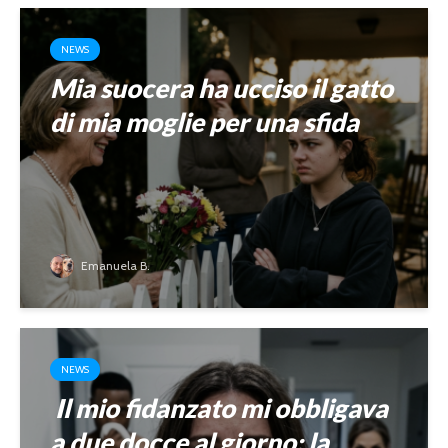
NEWS
Mia suocera ha ucciso il gatto
di mia moglie per una sfida
Emanuela B.
NEWS
Il mio fidanzato mi obbligava
a due docce al giorno: la