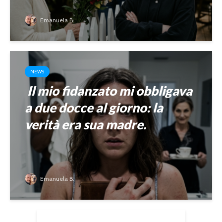
Emanuela B.
NEWS
Il mio fidanzato mi obbligava
a due docce al giorno: la
verità era sua madre.
Emanuela B.