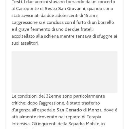
Testi
. I due uomini stavano tornando da un concerto
al Carroponte di
Sesto San Giovanni
, quando sono
stati avvicinati da due adolescenti di 16 anni.
L’aggressione si è conclusa con il furto di un borsello
e il grave ferimento di uno dei due fratelli,
accoltellato alla schiena mentre tentava di sfuggire ai
suoi assalitori.
U
n
L
m
o
u
a
t
d
e
e
d
:
1
0
0
.
0
0
%
Le condizioni del 32enne sono particolarmente
critiche: dopo l’aggressione, è stato trasferito
d’urgenza all’ospedale
San Gerardo
di
Monza
, dove è
attualmente ricoverato nel reparto di Terapia
Intensiva. Gli inquirenti della Squadra Mobile, in