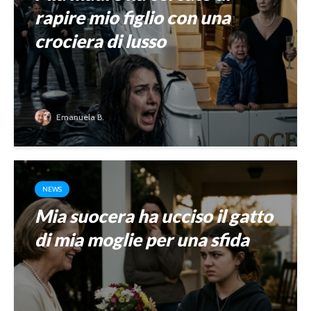
rapire mio figlio con una
crociera di lusso
Emanuela B.
NEWS
Mia suocera ha ucciso il gatto
di mia moglie per una sfida