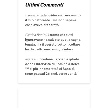
Ultimi Commenti
francesco carta
su
Mia suocera umiliò
il mio ristorante… ma non sapeva
cosa avevo preparato.
Cristina Boni
su
L’uomo che tutti
ignoravano ha salvato quella cagna
legata, ma il segreto sotto il collare
ha distrutto una famiglia intera
agata
su
Loredana Lecciso esplode
dopo l’intervista di Romina a Belve:
“Mai più innamorata? Al Bano sì,
sono passati 26 anni, serve verità”