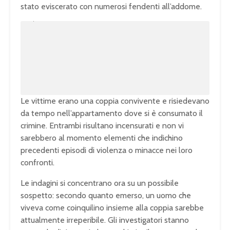
stato eviscerato con numerosi fendenti all’addome.
U
n
L
m
o
u
a
t
d
e
e
d
:
1
0
0
.
0
0
%
Le vittime erano una coppia convivente e risiedevano
da tempo nell’appartamento dove si è consumato il
crimine. Entrambi risultano incensurati e non vi
sarebbero al momento elementi che indichino
precedenti episodi di violenza o minacce nei loro
confronti.
Le indagini si concentrano ora su un possibile
sospetto: secondo quanto emerso, un uomo che
viveva come coinquilino insieme alla coppia sarebbe
attualmente irreperibile. Gli investigatori stanno