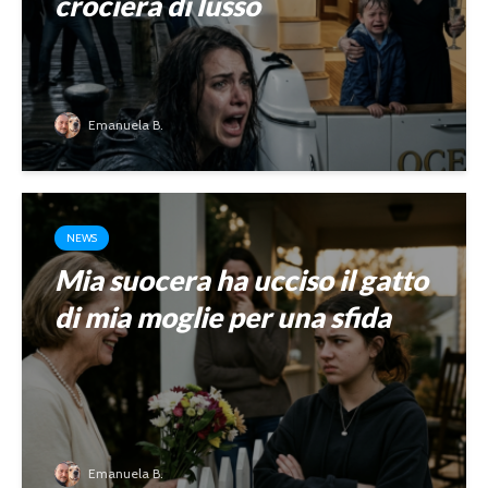
crociera di lusso
Emanuela B.
NEWS
Mia suocera ha ucciso il gatto
di mia moglie per una sfida
Emanuela B.