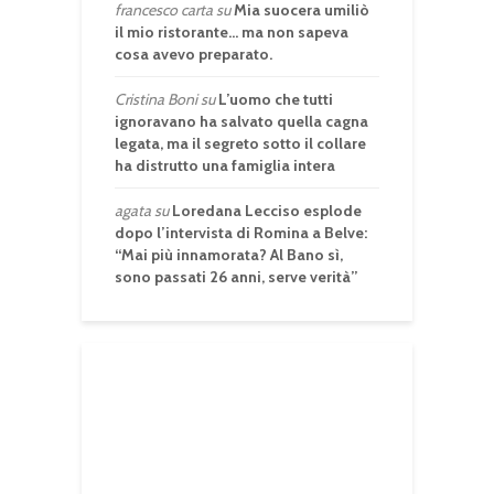
francesco carta
su
Mia suocera umiliò
il mio ristorante… ma non sapeva
cosa avevo preparato.
Cristina Boni
su
L’uomo che tutti
ignoravano ha salvato quella cagna
legata, ma il segreto sotto il collare
ha distrutto una famiglia intera
agata
su
Loredana Lecciso esplode
dopo l’intervista di Romina a Belve:
“Mai più innamorata? Al Bano sì,
sono passati 26 anni, serve verità”