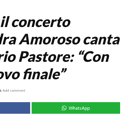
il concerto
dra Amoroso canta
rio Pastore: “Con
vo finale”
Add comment
WhatsApp