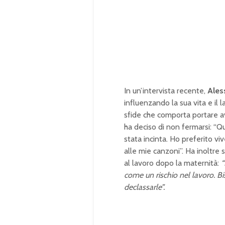
t
d
e
e
d
:
1
0
0
.
0
0
%
In un’intervista recente,
Ales
influenzando la sua vita e il
sfide che comporta portare av
ha deciso di non fermarsi: “Q
stata incinta. Ho preferito vi
alle mie canzoni”. Ha inoltre
al lavoro dopo la maternità:
“
come un rischio nel lavoro. B
declassarle”.