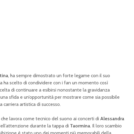
tina
, ha sempre dimostrato un forte legame con il suo
ta ha scelto di condividere con i fan un momento così
scelta di continuare a esibirsi nonostante la gravidanza
una sfida e un’opportunità per mostrare come sia possibile
 carriera artistica di successo.
, che lavora come tecnico del suono ai concerti di
Alessandra
 dell’attenzione durante la tappa di
Taormina
. Il loro scambio
’esibizione è stato uno dei momenti più memorabili della