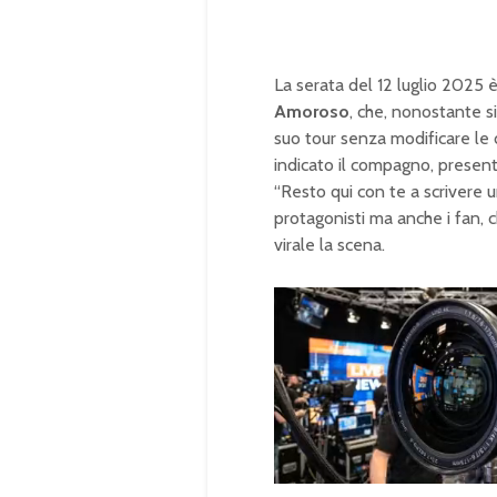
La serata del 12 luglio 2025 è
Amoroso
, che, nonostante si
suo tour senza modificare le 
indicato il compagno, presente
“Resto qui con te a scrivere
protagonisti ma anche i fan, 
virale la scena.
U
n
L
m
o
u
a