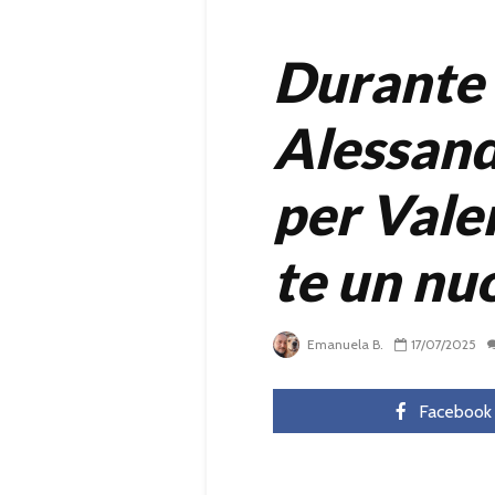
Durante 
Alessan
per Vale
te un nuo
Emanuela B.
17/07/2025
Facebook