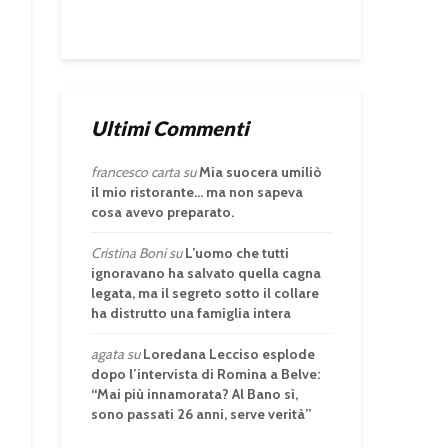
Ultimi Commenti
francesco carta
su
Mia suocera umiliò
il mio ristorante… ma non sapeva
cosa avevo preparato.
Cristina Boni
su
L’uomo che tutti
ignoravano ha salvato quella cagna
legata, ma il segreto sotto il collare
ha distrutto una famiglia intera
agata
su
Loredana Lecciso esplode
dopo l’intervista di Romina a Belve:
“Mai più innamorata? Al Bano sì,
sono passati 26 anni, serve verità”