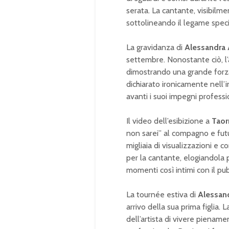
serata. La cantante, visibilm
sottolineando il legame specia
La gravidanza di
Alessandra
settembre. Nonostante ciò, l’a
dimostrando una grande forz
dichiarato ironicamente nell’i
avanti i suoi impegni professio
Il video dell’esibizione a
Taor
non sarei” al compagno e futu
migliaia di visualizzazioni e
per la cantante, elogiandola p
momenti così intimi con il pub
La tournée estiva di
Alessan
arrivo della sua prima figlia. L
dell’artista di vivere piename