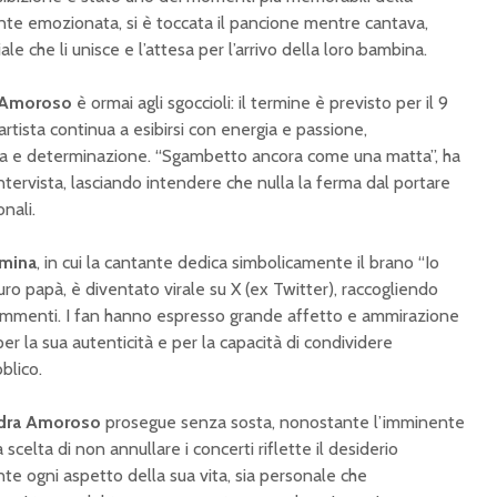
ente emozionata, si è toccata il pancione mentre cantava,
le che li unisce e l’attesa per l’arrivo della loro bambina.
 Amoroso
è ormai agli sgoccioli: il termine è previsto per il 9
rtista continua a esibirsi con energia e passione,
a e determinazione. “Sgambetto ancora come una matta”, ha
ntervista, lasciando intendere che nulla la ferma dal portare
nali.
mina
, in cui la cantante dedica simbolicamente il brano “Io
ro papà, è diventato virale su X (ex Twitter), raccogliendo
 commenti. I fan hanno espresso grande affetto e ammirazione
er la sua autenticità e per la capacità di condividere
blico.
dra Amoroso
prosegue senza sosta, nonostante l’imminente
a scelta di non annullare i concerti riflette il desiderio
nte ogni aspetto della sua vita, sia personale che