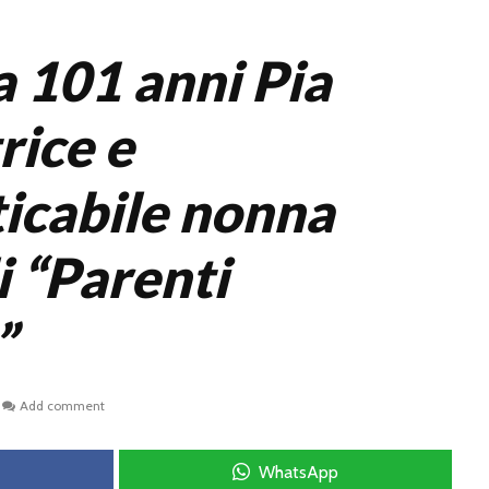
a 101 anni Pia
trice e
icabile nonna
i “Parenti
”
Add comment
WhatsApp