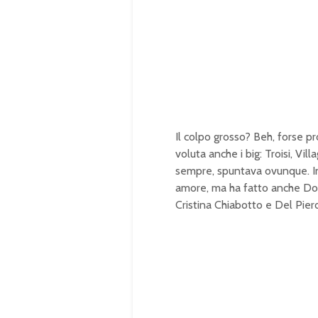
u
a
t
d
e
e
d
:
1
0
0
.
0
0
%
Il colpo grosso? Beh, forse pr
voluta anche i big: Troisi, Vi
sempre, spuntava ovunque. In 
amore, ma ha fatto anche Don 
Cristina Chiabotto e Del Piero