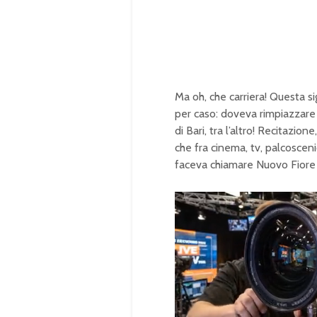
Ma oh, che carriera! Questa si
per caso: doveva rimpiazzare 
di Bari, tra l’altro! Recitazio
che fra cinema, tv, palcosceni
faceva chiamare Nuovo Fiore e
U
n
L
m
o