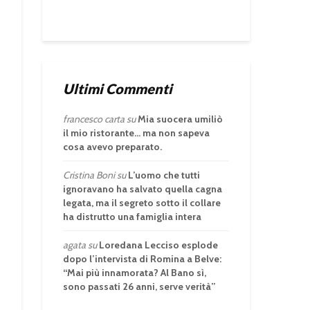
Ultimi Commenti
francesco carta
su
Mia suocera umiliò
il mio ristorante… ma non sapeva
cosa avevo preparato.
Cristina Boni
su
L’uomo che tutti
ignoravano ha salvato quella cagna
legata, ma il segreto sotto il collare
ha distrutto una famiglia intera
agata
su
Loredana Lecciso esplode
dopo l’intervista di Romina a Belve:
“Mai più innamorata? Al Bano sì,
sono passati 26 anni, serve verità”