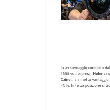
U
n
L
m
o
u
a
t
d
e
e
d
:
1
0
0
.
0
0
%
In un sondaggio condotto dall
3655 voti espressi,
Helena
ri
Cainelli
è in netto vantaggio
40%. In terza posizione si t