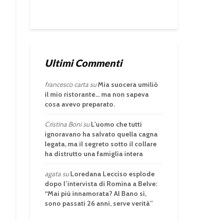
Ultimi Commenti
francesco carta
su
Mia suocera umiliò
il mio ristorante… ma non sapeva
cosa avevo preparato.
Cristina Boni
su
L’uomo che tutti
ignoravano ha salvato quella cagna
legata, ma il segreto sotto il collare
ha distrutto una famiglia intera
agata
su
Loredana Lecciso esplode
dopo l’intervista di Romina a Belve:
“Mai più innamorata? Al Bano sì,
sono passati 26 anni, serve verità”