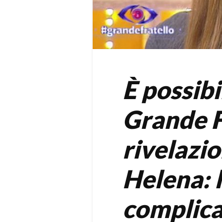
È possibi
Grande F
rivelazi
Helena: l
complica