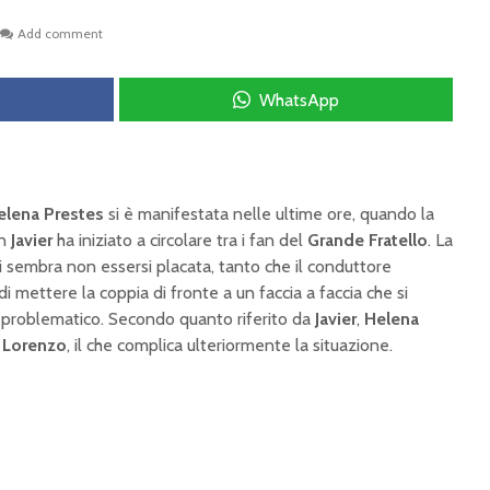
Add comment
WhatsApp
elena Prestes
si è manifestata nelle ultime ore, quando la
on
Javier
ha iniziato a circolare tra i fan del
Grande Fratello
. La
i sembra non essersi placata, tanto che il conduttore
i mettere la coppia di fronte a un faccia a faccia che si
 problematico. Secondo quanto riferito da
Javier
,
Helena
a
Lorenzo
, il che complica ulteriormente la situazione.