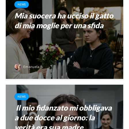
NEWS
Mia suocera ha ucciso il gatto
di mia moglie per una sfida
Emanuela B.
NEWS
Il mio fidanzato mi obbligava
a due docce al giorno: la
verità era sua madre.