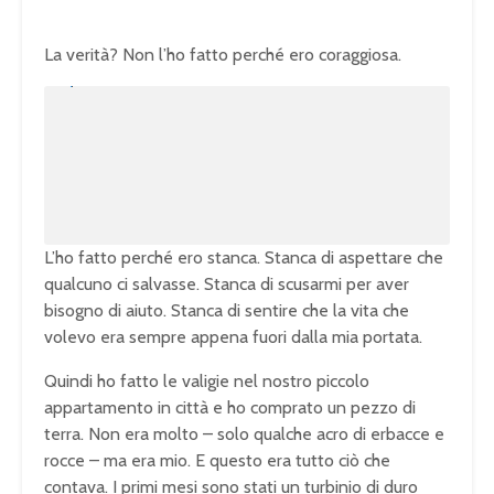
La verità? Non l’ho fatto perché ero coraggiosa.
U
n
L
m
o
u
a
t
d
e
e
d
:
1
0
0
.
0
0
%
L’ho fatto perché ero stanca. Stanca di aspettare che
qualcuno ci salvasse. Stanca di scusarmi per aver
bisogno di aiuto. Stanca di sentire che la vita che
volevo era sempre appena fuori dalla mia portata.
Quindi ho fatto le valigie nel nostro piccolo
appartamento in città e ho comprato un pezzo di
terra. Non era molto – solo qualche acro di erbacce e
rocce – ma era mio. E questo era tutto ciò che
contava. I primi mesi sono stati un turbinio di duro