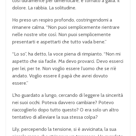
così duramente per dimenticare, è tornato a galla. Il
dolore. La rabbia. La solitudine.
Ho preso un respiro profondo, costringendomi a
rimanere calma. “Non puoi semplicemente rientrare
nelle nostre vite così. Non puoi semplicemente
presentarti e aspettarti che tutto vada bene.”
“Lo so”, ha detto, la voce piena di rimpianto. “Non mi
aspetto che sia facile. Ma devo provarci. Devo esserci
per lei, per te. Non voglio essere l’uomo che se n’è
andato. Voglio essere il papà che avrei dovuto
essere.”
L’ho guardato a lungo, cercando di leggere la sincerità
nei suoi occhi. Poteva davvero cambiare? Potevo
riaccoglierlo dopo tutto questo? O era solo un altro
tentativo di alleviare la sua stessa colpa?
Lily, percependo la tensione, si è avvicinata, la sua