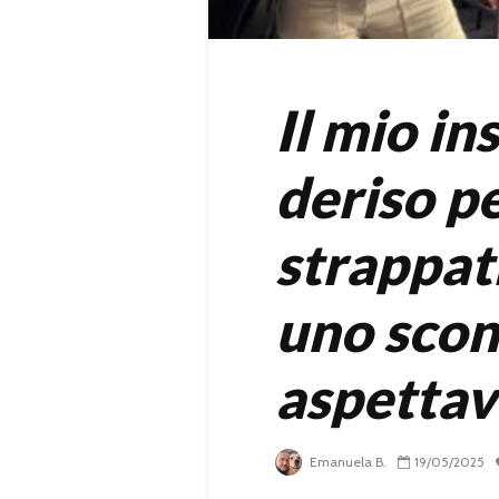
Il mio i
deriso pe
strappati
uno scon
aspettav
Emanuela B.
19/05/2025