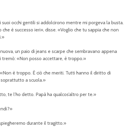
 suoi occhi gentili si addolcirono mentre mi porgeva la busta.
 che è successo ieri», disse. «Voglio che tu sappia che non
i.»
pa nuova, un paio di jeans e scarpe che sembravano appena
mi tremò: «Non posso accettare, è troppo.»
«Non è troppo. È ciò che meriti. Tutti hanno il diritto di
i, soprattutto a scuola.»
o, te l’ho detto. Papà ha qualcos’altro per te.»
endi?»
i spiegheremo durante il tragitto.»