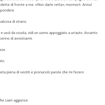
edette di fronte a me. «Non darle retta», mormorò. Annuì
ispondere.
alcosa di strano.
 uscii da scuola, vidi un uomo appoggiato a un’auto. Accanto
 cenno di avvicinarmi.
sse.
ato.
usta piena di vestiti e pronunciò parole che mi fecero
che Liam aggiunse: