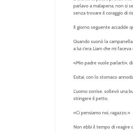
parlavo a malapena, non si s
senza trovare il coraggio di r
Il giorno seguente accadde qu
Quando suonò la campanella e
a lui c’era Liam che mi faceva
«Mio padre vuole parlarti», di
Esitai, con lo stomaco annod
L’uomo sorrise, sollevò una b
stringere il petto.
«Ci pensiamo noi, ragazzo.»
Non ebbi il tempo di reagire 