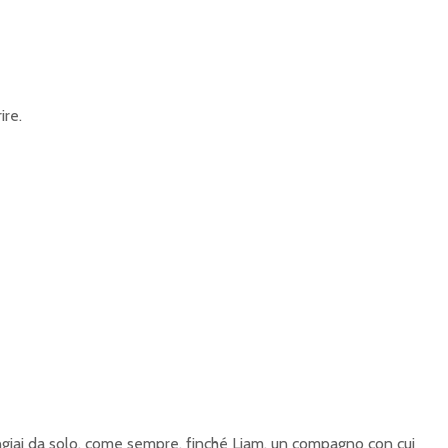
ire.
iai da solo, come sempre, finché Liam, un compagno con cui