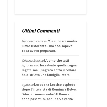
Ultimi Commenti
francesco carta
su
Mia suocera umiliò
il mio ristorante… ma non sapeva
cosa avevo preparato.
Cristina Boni
su
L’uomo che tutti
ignoravano ha salvato quella cagna
legata, ma il segreto sotto il collare
ha distrutto una famiglia intera
agata
su
Loredana Lecciso esplode
dopo l’intervista di Romina a Belve:
“Mai più innamorata? Al Bano sì,
sono passati 26 anni, serve verità”