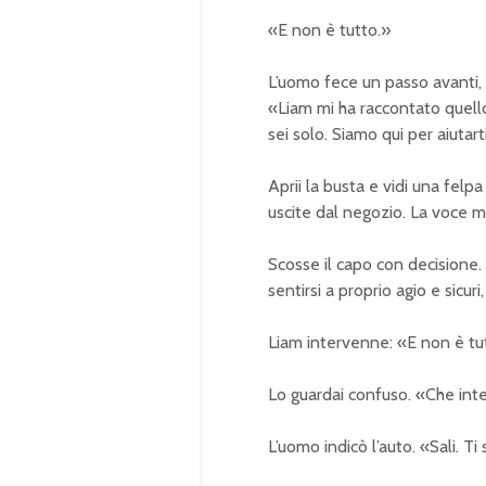
«E non è tutto.»
L’uomo fece un passo avanti, i
«Liam mi ha raccontato quello
sei solo. Siamo qui per aiutart
Aprii la busta e vidi una fel
uscite dal negozio. La voce 
Scosse il capo con decisione. 
sentirsi a proprio agio e sicur
Liam intervenne: «E non è tutt
Lo guardai confuso. «Che int
L’uomo indicò l’auto. «Sali. T