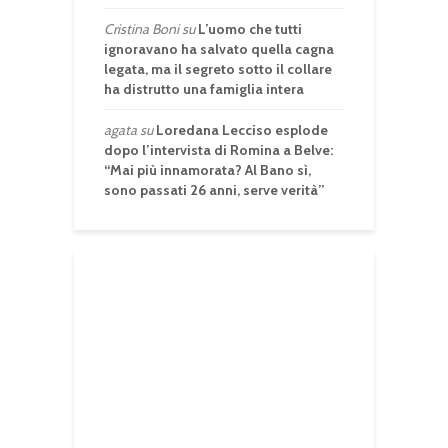
Cristina Boni
su
L’uomo che tutti
ignoravano ha salvato quella cagna
legata, ma il segreto sotto il collare
ha distrutto una famiglia intera
agata
su
Loredana Lecciso esplode
dopo l’intervista di Romina a Belve:
“Mai più innamorata? Al Bano sì,
sono passati 26 anni, serve verità”