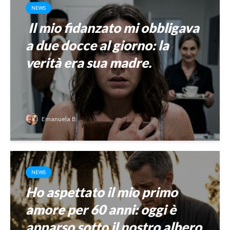
NEWS
Il mio fidanzato mi obbligava
a due docce al giorno: la
verità era sua madre.
Emanuela B.
NEWS
Ho aspettato il mio primo
amore per 60 anni: oggi è
apparso sotto il nostro albero