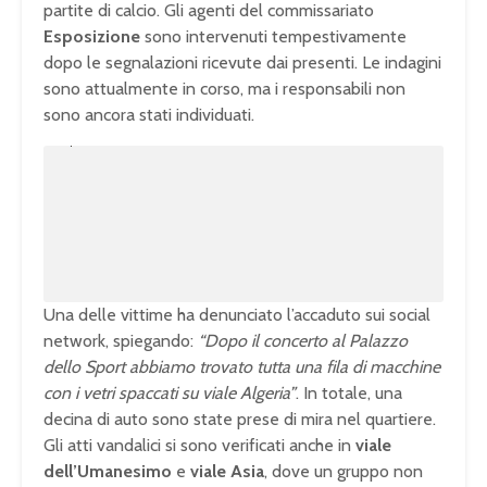
partite di calcio. Gli agenti del commissariato
Esposizione
sono intervenuti tempestivamente
dopo le segnalazioni ricevute dai presenti. Le indagini
sono attualmente in corso, ma i responsabili non
sono ancora stati individuati.
U
n
L
m
o
u
a
t
d
e
e
d
:
1
0
0
.
0
0
%
Una delle vittime ha denunciato l’accaduto sui social
network, spiegando:
“Dopo il concerto al Palazzo
dello Sport abbiamo trovato tutta una fila di macchine
con i vetri spaccati su viale Algeria”
. In totale, una
decina di auto sono state prese di mira nel quartiere.
Gli atti vandalici si sono verificati anche in
viale
dell’Umanesimo
e
viale Asia
, dove un gruppo non