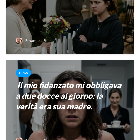
Emanuela B.
NEWS
Il mio fidanzato mi obbligava
a due docce al giorno: la
verità era sua madre.