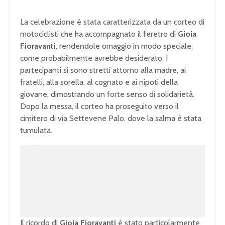
La celebrazione è stata caratterizzata da un corteo di
motociclisti che ha accompagnato il feretro di
Gioia
Fioravanti
, rendendole omaggio in modo speciale,
come probabilmente avrebbe desiderato. I
partecipanti si sono stretti attorno alla madre, ai
fratelli, alla sorella, al cognato e ai nipoti della
giovane, dimostrando un forte senso di solidarietà.
Dopo la messa, il corteo ha proseguito verso il
cimitero di via Settevene Palo, dove la salma è stata
tumulata.
U
n
L
m
o
u
a
t
d
e
e
d
:
1
0
0
.
0
0
%
Il ricordo di
Gioia Fioravanti
è stato particolarmente