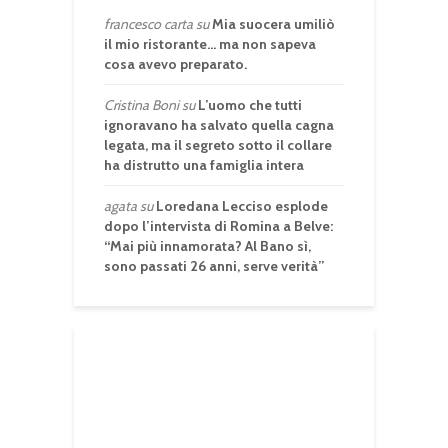
francesco carta
su
Mia suocera umiliò
il mio ristorante… ma non sapeva
cosa avevo preparato.
Cristina Boni
su
L’uomo che tutti
ignoravano ha salvato quella cagna
legata, ma il segreto sotto il collare
ha distrutto una famiglia intera
agata
su
Loredana Lecciso esplode
dopo l’intervista di Romina a Belve:
“Mai più innamorata? Al Bano sì,
sono passati 26 anni, serve verità”