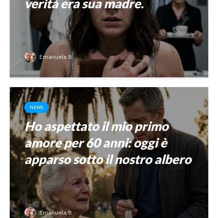
verità era sua madre.
Emanuela B.
NEWS
Ho aspettato il mio primo
amore per 60 anni: oggi è
apparso sotto il nostro albero
Emanuela B.