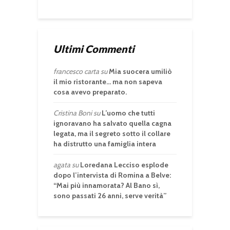
Ultimi Commenti
francesco carta
su
Mia suocera umiliò
il mio ristorante… ma non sapeva
cosa avevo preparato.
Cristina Boni
su
L’uomo che tutti
ignoravano ha salvato quella cagna
legata, ma il segreto sotto il collare
ha distrutto una famiglia intera
agata
su
Loredana Lecciso esplode
dopo l’intervista di Romina a Belve:
“Mai più innamorata? Al Bano sì,
sono passati 26 anni, serve verità”