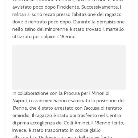
avvistato poco dopo l’incidente. Successivamente, i
militari si sono recati presso l’abitazione del ragazzo,
dove è rientrato poco dopo. Durante la perquisizione,
nello zaino del minorenne è stato trovato il martello
utilizzato per colpire il 18enne.
U
n
L
m
o
u
a
t
d
e
e
d
:
1
0
0
.
0
0
%
In collaborazione con la Procura per i Minori di
Napoli
, i carabinieri hanno esaminato la posizione del
17enne, che è stato arrestato con l’accusa di tentato
omicidio. Il ragazzo è stato poi trasferito nel Centro
di prima accoglienza dei Colli Aminei. Il 18enne ferito,
invece, è stato trasportato in codice giallo
all’ospedale Pellegrini, a causa delle gravi ferite