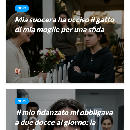
NEWS
Mia suocera ha ucciso il gatto
di mia moglie per una sfida
Emanuela B.
NEWS
Il mio fidanzato mi obbligava
a due docce al giorno: la