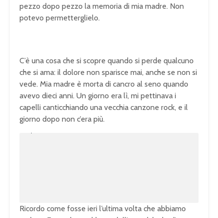
pezzo dopo pezzo la memoria di mia madre. Non
potevo permetterglielo.
C’è una cosa che si scopre quando si perde qualcuno
che si ama: il dolore non sparisce mai, anche se non si
vede. Mia madre è morta di cancro al seno quando
avevo dieci anni. Un giorno era lì, mi pettinava i
capelli canticchiando una vecchia canzone rock, e il
giorno dopo non c’era più.
U
n
L
m
o
u
a
t
d
e
e
d
:
1
0
0
.
0
0
%
Ricordo come fosse ieri l’ultima volta che abbiamo