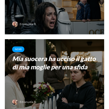
Emanuela B.
NEWS
Mia suocera ha ucciso il gatto
di mia moglie per una sfida
Emanuela B.