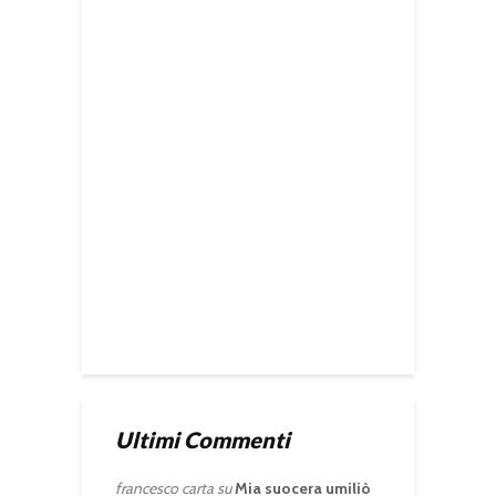
Ultimi Commenti
francesco carta
su
Mia suocera umiliò