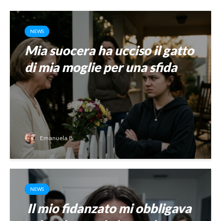
NEWS
Mia suocera ha ucciso il gatto
di mia moglie per una sfida
Emanuela B.
NEWS
Il mio fidanzato mi obbligava