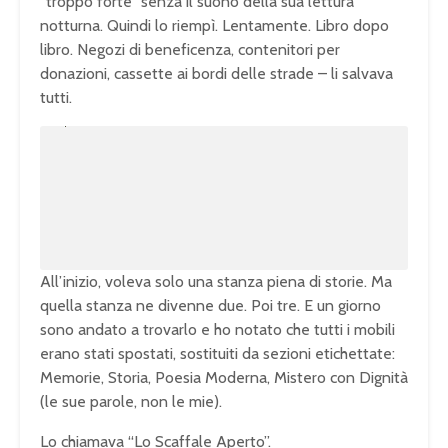
“troppo forte” senza il suono della sua lettura
notturna. Quindi lo riempì. Lentamente. Libro dopo
libro. Negozi di beneficenza, contenitori per
donazioni, cassette ai bordi delle strade – li salvava
tutti.
U
n
L
m
o
u
a
t
d
e
e
d
:
1
0
0
.
0
0
%
All’inizio, voleva solo una stanza piena di storie. Ma
quella stanza ne divenne due. Poi tre. E un giorno
sono andato a trovarlo e ho notato che tutti i mobili
erano stati spostati, sostituiti da sezioni etichettate:
Memorie, Storia, Poesia Moderna, Mistero con Dignità
(le sue parole, non le mie).
Lo chiamava “Lo Scaffale Aperto”.