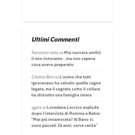
Ultimi Commenti
francesco carta
su
Mia suocera umiliò
il mio ristorante… ma non sapeva
cosa avevo preparato.
Cristina Boni
su
L’uomo che tutti
ignoravano ha salvato quella cagna
legata, ma il segreto sotto il collare
ha distrutto una famiglia intera
agata
su
Loredana Lecciso esplode
dopo l’intervista di Romina a Belve:
“Mai più innamorata? Al Bano sì,
sono passati 26 anni, serve verità”