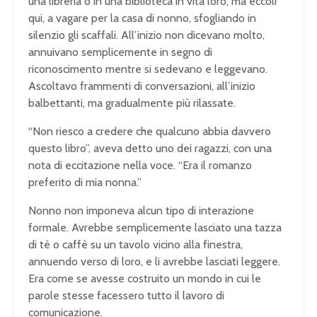
una libreria o in una biblioteca in vita loro, ma eccoli
qui, a vagare per la casa di nonno, sfogliando in
silenzio gli scaffali. All’inizio non dicevano molto,
annuivano semplicemente in segno di
riconoscimento mentre si sedevano e leggevano.
Ascoltavo frammenti di conversazioni, all’inizio
balbettanti, ma gradualmente più rilassate.
“Non riesco a credere che qualcuno abbia davvero
questo libro”, aveva detto uno dei ragazzi, con una
nota di eccitazione nella voce. “Era il romanzo
preferito di mia nonna.”
Nonno non imponeva alcun tipo di interazione
formale. Avrebbe semplicemente lasciato una tazza
di tè o caffè su un tavolo vicino alla finestra,
annuendo verso di loro, e li avrebbe lasciati leggere.
Era come se avesse costruito un mondo in cui le
parole stesse facessero tutto il lavoro di
comunicazione.