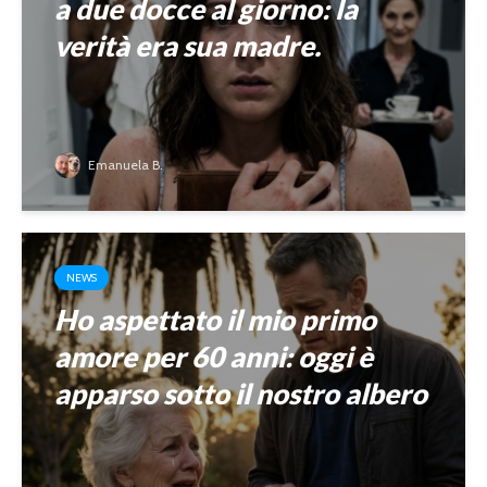
a due docce al giorno: la
verità era sua madre.
Emanuela B.
NEWS
Ho aspettato il mio primo
amore per 60 anni: oggi è
apparso sotto il nostro albero