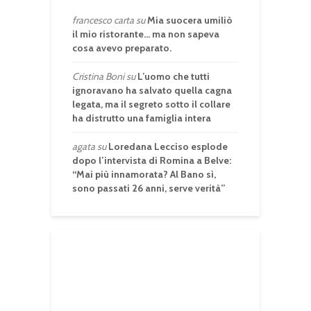
francesco carta
su
Mia suocera umiliò
il mio ristorante… ma non sapeva
cosa avevo preparato.
Cristina Boni
su
L’uomo che tutti
ignoravano ha salvato quella cagna
legata, ma il segreto sotto il collare
ha distrutto una famiglia intera
agata
su
Loredana Lecciso esplode
dopo l’intervista di Romina a Belve:
“Mai più innamorata? Al Bano sì,
sono passati 26 anni, serve verità”