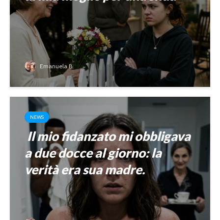
Emanuela B.
NEWS
Il mio fidanzato mi obbligava
a due docce al giorno: la
verità era sua madre.