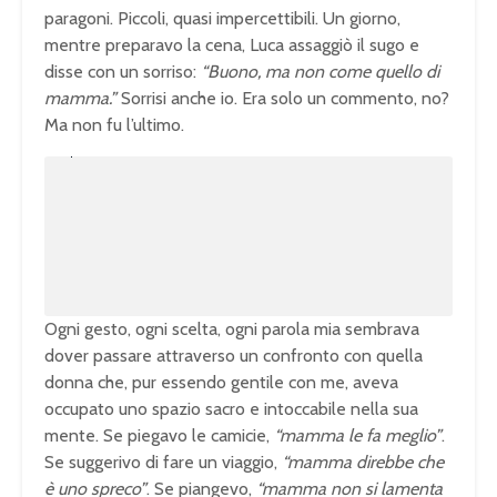
paragoni. Piccoli, quasi impercettibili. Un giorno,
mentre preparavo la cena, Luca assaggiò il sugo e
disse con un sorriso:
“Buono, ma non come quello di
mamma.”
Sorrisi anche io. Era solo un commento, no?
Ma non fu l’ultimo.
U
n
L
m
o
u
a
t
d
e
e
d
:
1
0
0
.
0
0
%
Ogni gesto, ogni scelta, ogni parola mia sembrava
dover passare attraverso un confronto con quella
donna che, pur essendo gentile con me, aveva
occupato uno spazio sacro e intoccabile nella sua
mente. Se piegavo le camicie,
“mamma le fa meglio”
.
Se suggerivo di fare un viaggio,
“mamma direbbe che
è uno spreco”
. Se piangevo,
“mamma non si lamenta