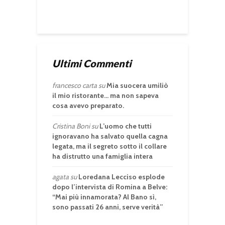
Ultimi Commenti
francesco carta
su
Mia suocera umiliò
il mio ristorante… ma non sapeva
cosa avevo preparato.
Cristina Boni
su
L’uomo che tutti
ignoravano ha salvato quella cagna
legata, ma il segreto sotto il collare
ha distrutto una famiglia intera
agata
su
Loredana Lecciso esplode
dopo l’intervista di Romina a Belve:
“Mai più innamorata? Al Bano sì,
sono passati 26 anni, serve verità”