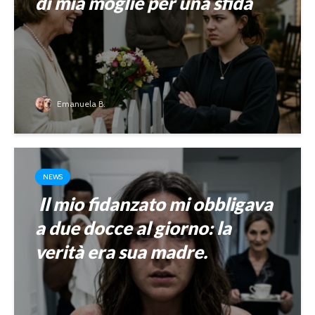
di mia moglie per una sfida
Emanuela B.
NEWS
Il mio fidanzato mi obbligava
a due docce al giorno: la
verità era sua madre.