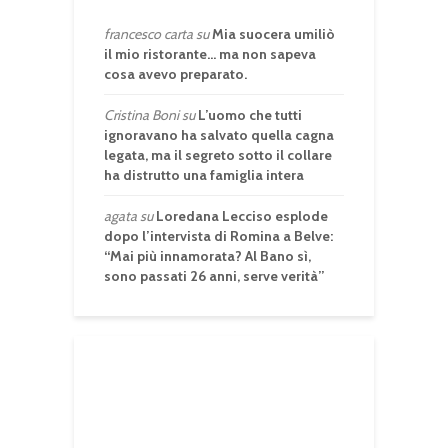
francesco carta
su
Mia suocera umiliò
il mio ristorante… ma non sapeva
cosa avevo preparato.
Cristina Boni
su
L’uomo che tutti
ignoravano ha salvato quella cagna
legata, ma il segreto sotto il collare
ha distrutto una famiglia intera
agata
su
Loredana Lecciso esplode
dopo l’intervista di Romina a Belve:
“Mai più innamorata? Al Bano sì,
sono passati 26 anni, serve verità”