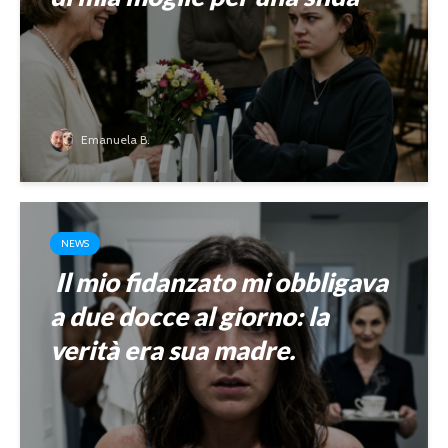
Emanuela B.
NEWS
Il mio fidanzato mi obbligava
a due docce al giorno: la
verità era sua madre.