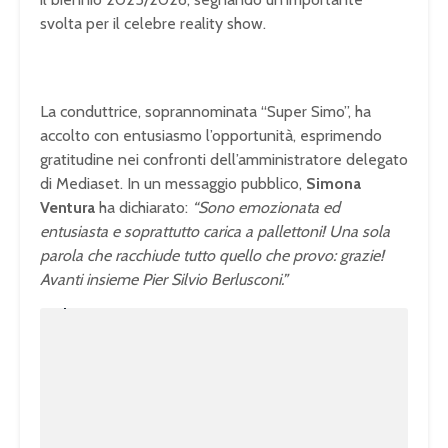
svolta per il celebre reality show.
La conduttrice, soprannominata “Super Simo”, ha
accolto con entusiasmo l’opportunità, esprimendo
gratitudine nei confronti dell’amministratore delegato
di Mediaset. In un messaggio pubblico,
Simona
Ventura
ha dichiarato:
“Sono emozionata ed
entusiasta e soprattutto carica a pallettoni! Una sola
parola che racchiude tutto quello che provo: grazie!
Avanti insieme Pier Silvio Berlusconi.”
U
n
L
m
o
u
a
t
d
e
e
d
:
1
0
0
.
0
0
%