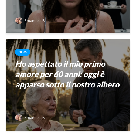
Emanuela B.
NEWS
Ho aspettato il mio primo
amore per 60 anni: oggi è
apparso sotto il nostro albero
Emanuela B.