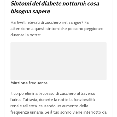
Sintomi del diabete notturni: cosa
bisogna sapere
Hai livelli elevati di zucchero nel sangue? Fai
attenzione a questi sintomi che possono peggiorare
durante la notte:
U
n
L
m
o
u
a
t
d
e
e
d
:
1
0
0
.
0
0
%
Minzione frequente
Il corpo elimina l’eccesso di zucchero attraverso
l’urina. Tuttavia, durante la notte la funzionalità
renale rallenta, causando un aumento della
frequenza urinaria. Se il tuo sonno viene interrotto da