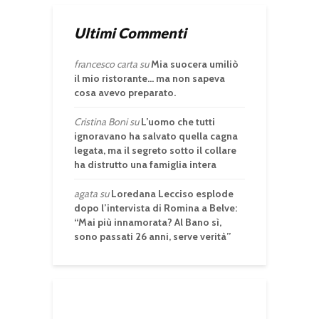
Ultimi Commenti
francesco carta
su
Mia suocera umiliò
il mio ristorante… ma non sapeva
cosa avevo preparato.
Cristina Boni
su
L’uomo che tutti
ignoravano ha salvato quella cagna
legata, ma il segreto sotto il collare
ha distrutto una famiglia intera
agata
su
Loredana Lecciso esplode
dopo l’intervista di Romina a Belve:
“Mai più innamorata? Al Bano sì,
sono passati 26 anni, serve verità”