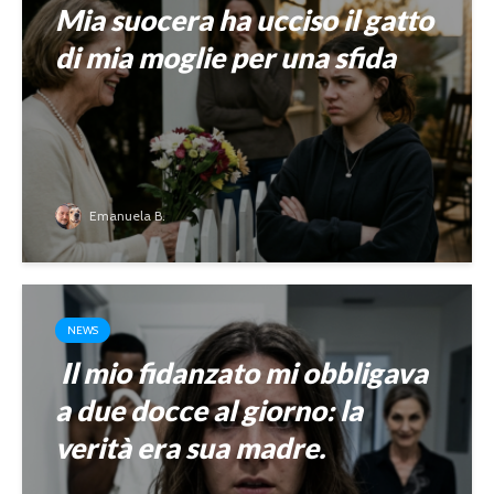
Mia suocera ha ucciso il gatto
di mia moglie per una sfida
Emanuela B.
NEWS
Il mio fidanzato mi obbligava
a due docce al giorno: la
verità era sua madre.