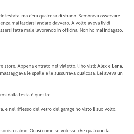
detestata, ma c’era qualcosa di strano. Sembrava osservare
senza mai lasciarsi andare davvero. A volte aveva lividi —
essersi fatta male lavorando in officina. Non ho mai indagato.
 store. Appena entrato nel vialetto, li ho visti:
Alex
e
Lena
,
e massaggiava le spalle e le sussurrava qualcosa. Lei aveva un
rmi dalla testa è questo:
, e nel riflesso del vetro del garage ho visto il suo volto.
 sorriso calmo. Quasi come se volesse che qualcuno la