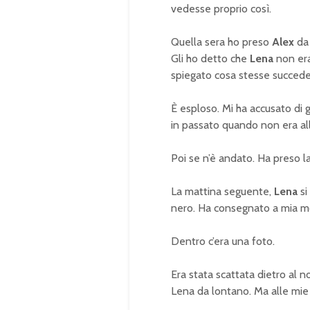
vedesse proprio così.
Quella sera ho preso
Alex
da 
Gli ho detto che
Lena
non era
spiegato cosa stesse succed
È esploso. Mi ha accusato di 
in passato quando non era all
Poi se n’è andato. Ha preso l
La mattina seguente,
Lena
si
nero. Ha consegnato a mia mo
Dentro c’era una foto.
Era stata scattata dietro al 
Lena da lontano. Ma alle mie 