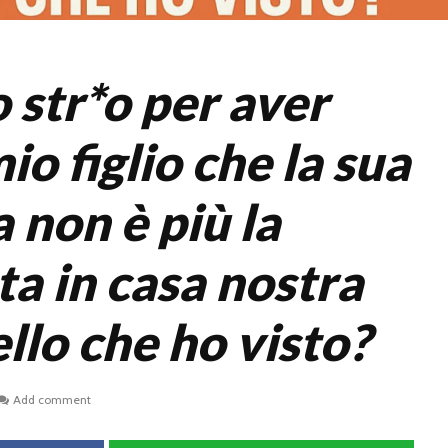
 str*o per aver
io figlio che la sua
 non è più la
a in casa nostra
llo che ho visto?
Add comment