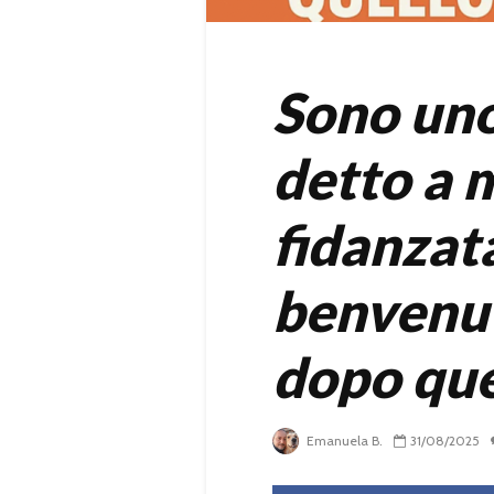
Sono uno
detto a m
fidanzata
benvenut
dopo que
Emanuela B.
31/08/2025