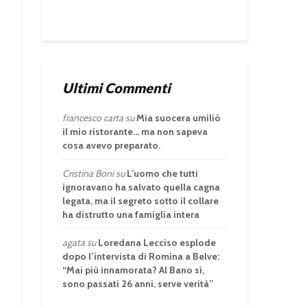
Ultimi Commenti
francesco carta
su
Mia suocera umiliò
il mio ristorante… ma non sapeva
cosa avevo preparato.
Cristina Boni
su
L’uomo che tutti
ignoravano ha salvato quella cagna
legata, ma il segreto sotto il collare
ha distrutto una famiglia intera
agata
su
Loredana Lecciso esplode
dopo l’intervista di Romina a Belve:
“Mai più innamorata? Al Bano sì,
sono passati 26 anni, serve verità”