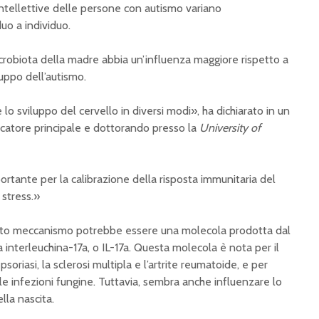
intellettive delle persone con autismo variano
uo a individuo.
microbiota della madre abbia un’influenza maggiore rispetto a
uppo dell’autismo.
o sviluppo del cervello in diversi modi», ha dichiarato in un
rcatore principale e dottorando presso la
University of
rtante per la calibrazione della risposta immunitaria del
 stress.»
sto meccanismo potrebbe essere una molecola prodotta dal
 interleuchina-17a, o IL-17a. Questa molecola è nota per il
soriasi, la sclerosi multipla e l’artrite reumatoide, e per
 le infezioni fungine. Tuttavia, sembra anche influenzare lo
lla nascita.