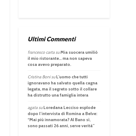
Ultimi Commenti
francesco carta
su
Mia suocera umiliò
il mio ristorante… ma non sapeva
cosa avevo preparato.
Cristina Boni
su
L’uomo che tutti
ignoravano ha salvato quella cagna
legata, ma il segreto sotto il collare
ha distrutto una famiglia intera
agata
su
Loredana Lecciso esplode
dopo l’intervista di Romina a Belve:
“Mai più innamorata? Al Bano sì,
sono passati 26 anni, serve verità”