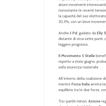
alcuni movimenti interessant
nonostante le recenti tensioni
la capacità del suo elettorato
30,3%, con un lieve increment
Anche il
Pd
, guidato da
Elly 
distante di circa sette punti
leggero progresso.
Il Movimento 5 Stelle
benefi
rispetto a inizio giugno, prob
sulla sicurezza nazionale
.
All’interno della coalizione d
mentre
Forza Italia
arretra l
equilibrio tra le due forze, con
Tra i partiti minori,
Azione
reg