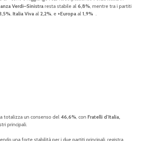
eanza Verdi–Sinistra
resta stabile al
6,8%
, mentre tra i partiti
3,5%
,
Italia Viva
al
2,2%
, e
+Europa
al
1,9%
.
ra totalizza un consenso del
46,6%
, con
Fratelli d’Italia,
ri principali.
ndo una forte stabilità per i due partiti principali, registra