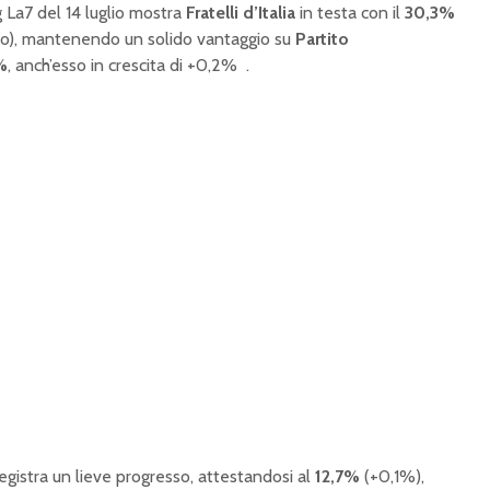
g La7 del 14 luglio mostra
Fratelli d’Italia
in testa con il
30,3%
no), mantenendo un solido vantaggio su
Partito
%
, anch’esso in crescita di +0,2%
.
egistra un lieve progresso, attestandosi al
12,7%
(+0,1%),