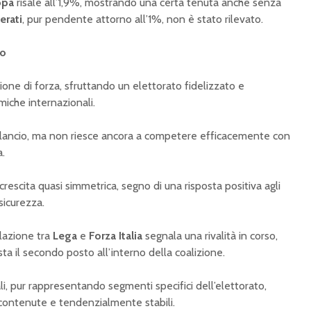
opa
risale all’1,9%, mostrando una certa tenuta anche senza
erati
, pur pendente attorno all’1%, non è stato rilevato.
co
ne di forza, sfruttando un elettorato fidelizzato e
iche internazionali.
ilancio, ma non riesce ancora a competere efficacemente con
a.
crescita quasi simmetrica, segno di una risposta positiva agli
sicurezza.
llazione tra
Lega
e
Forza Italia
segnala una rivalità in corso,
sta il secondo posto all’interno della coalizione.
erali, pur rappresentando segmenti specifici dell’elettorato,
contenute e tendenzialmente stabili.