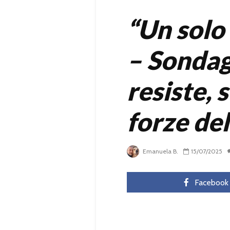
“Un solo
– Sondagg
resiste, 
forze de
Emanuela B.
15/07/2025
Facebook