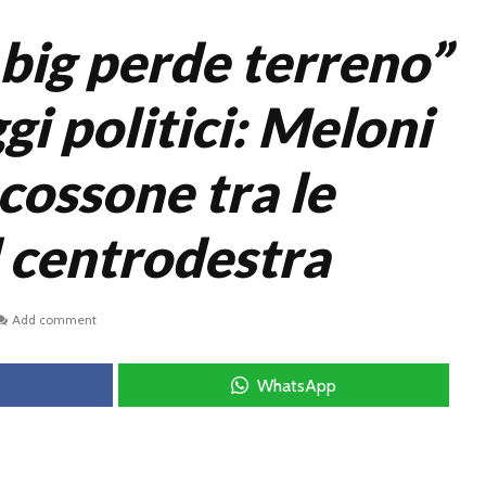
 big perde terreno”
i politici: Meloni
scossone tra le
l centrodestra
Add comment
WhatsApp