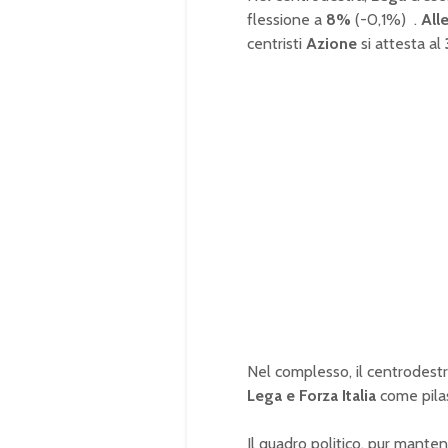
flessione a
8%
(-0,1%)
.
All
centristi
Azione
si attesta al
Nel complesso, il centrodest
Lega e Forza Italia
come pilast
Il quadro politico, pur mantene