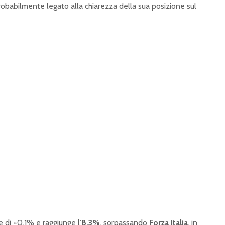
obabilmente legato alla chiarezza della sua posizione sul
 di +0,1% e raggiunge l’
8,3%
, sorpassando
Forza Italia
, in