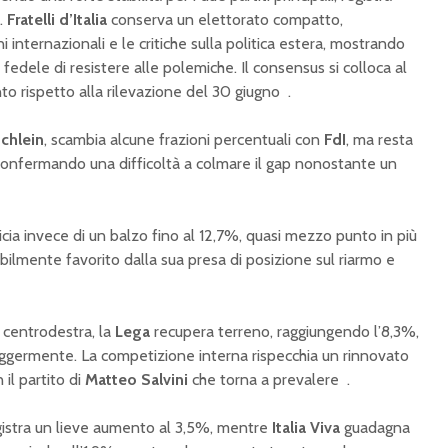
i.
Fratelli d’Italia
conserva un elettorato compatto,
 internazionali e le critiche sulla politica estera, mostrando
 fedele di resistere alle polemiche. Il consensus si colloca al
o rispetto alla rilevazione del 30 giugno
.
Schlein
, scambia alcune frazioni percentuali con
FdI
, ma resta
, confermando una difficoltà a colmare il gap nonostante un
cia invece di un balzo fino al 12,7%, quasi mezzo punto in più
abilmente favorito dalla sua presa di posizione sul riarmo e
i centrodestra, la
Lega
recupera terreno, raggiungendo l’8,3%,
eggermente. La competizione interna rispecchia un rinnovato
 il partito di
Matteo Salvini
che torna a prevalere
.
istra un lieve aumento al 3,5%, mentre
Italia Viva
guadagna