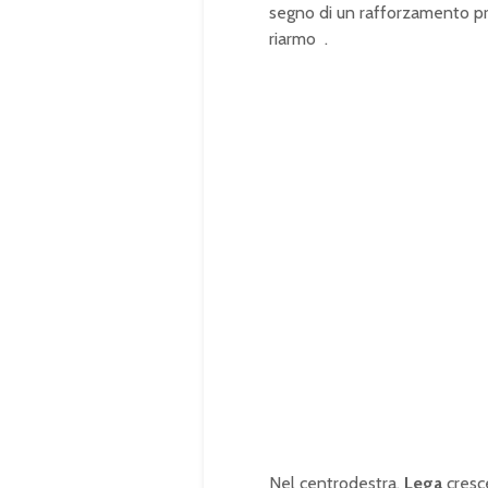
segno di un rafforzamento pr
riarmo
.
Nel centrodestra,
Lega
cresce