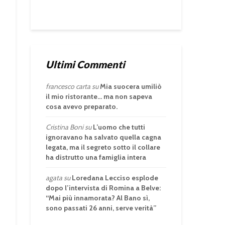
Ultimi Commenti
francesco carta
su
Mia suocera umiliò
il mio ristorante… ma non sapeva
cosa avevo preparato.
Cristina Boni
su
L’uomo che tutti
ignoravano ha salvato quella cagna
legata, ma il segreto sotto il collare
ha distrutto una famiglia intera
agata
su
Loredana Lecciso esplode
dopo l’intervista di Romina a Belve:
“Mai più innamorata? Al Bano sì,
sono passati 26 anni, serve verità”