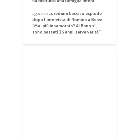
ha distrutto una famiglia intera
agata
su
Loredana Lecciso esplode
dopo l’intervista di Romina a Belve:
“Mai più innamorata? Al Bano sì,
sono passati 26 anni, serve verità”