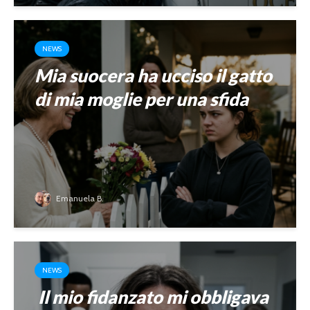
NEWS
Mia suocera ha ucciso il gatto
di mia moglie per una sfida
Emanuela B.
NEWS
Il mio fidanzato mi obbligava