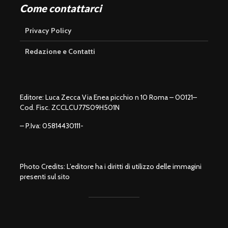
Come contattarci
Privacy Policy
Redazione e Contatti
Editore: Luca Zecca Via Enea picchio n 10 Roma – 00121–
Cod. Fisc. ZCCLCU77S09H501N
– P.Iva: 05814430111-
Photo Credits: L’editore ha i diritti di utilizzo delle immagini
presenti sul sito