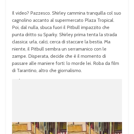
Il video? Pazzesco. Shirley cammina tranquilla col suo
cagnolino accanto al supermercato Plaza Tropical.
Poi, dal nulla, sbuca fuori il Pitbull impazzito che
punta dritto su Sparky. Shirley prima tenta la strada
classica: urla, calci, cerca di staccare la bestia. Ma
niente, il Pitbull sembra un serramanico con le
zampe. Disperata, decide che è il momento di
passare alle maniere forti: lo morde lei. Roba da film
di Tarantino, altro che giornalismo.
U
n
L
m
o
u
a
t
d
e
e
d
:
1
0
0
.
0
0
%
Video
Player