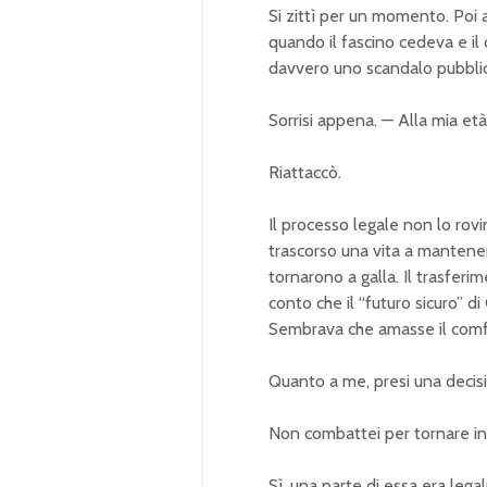
Si zittì per un momento. Poi
quando il fascino cedeva e il 
davvero uno scandalo pubbli
Sorrisi appena. — Alla mia età,
Riattaccò.
Il processo legale non lo rov
trascorso una vita a mantenere.
tornarono a galla. Il trasferi
conto che il “futuro sicuro” d
Sembrava che amasse il comfo
Quanto a me, presi una decis
Non combattei per tornare in 
Sì, una parte di essa era lega