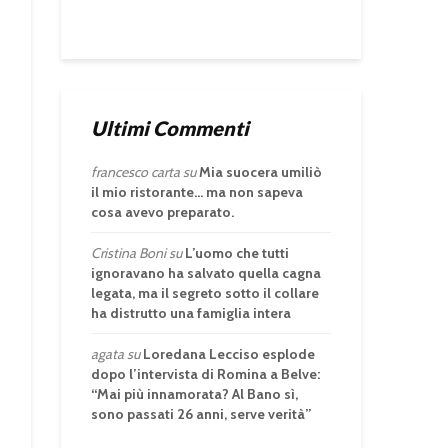
Ultimi Commenti
francesco carta
su
Mia suocera umiliò
il mio ristorante… ma non sapeva
cosa avevo preparato.
Cristina Boni
su
L’uomo che tutti
ignoravano ha salvato quella cagna
legata, ma il segreto sotto il collare
ha distrutto una famiglia intera
agata
su
Loredana Lecciso esplode
dopo l’intervista di Romina a Belve:
“Mai più innamorata? Al Bano sì,
sono passati 26 anni, serve verità”