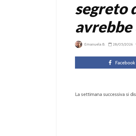
segreto 
avrebbe 
Emanuela B.
28/05/2026
Facebook
La settimana successiva si di