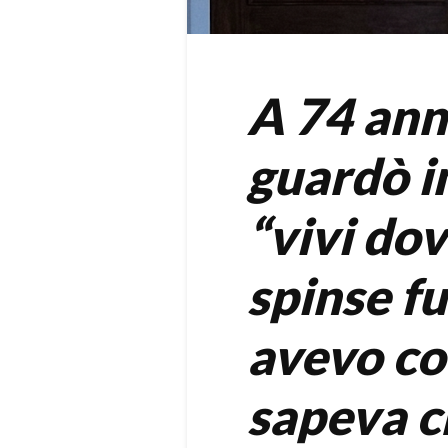
A 74 ann
guardò in
“vivi do
spinse fu
avevo co
sapeva c