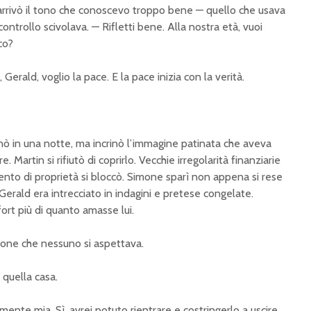
 arrivò il tono che conoscevo troppo bene — quello che usava
controllo scivolava. — Rifletti bene. Alla nostra età, vuoi
co?
 Gerald, voglio la pace. E la pace inizia con la verità.
inò in una notte, ma incrinò l’immagine patinata che aveva
 Martin si rifiutò di coprirlo. Vecchie irregolarità finanziarie
mento di proprietà si bloccò. Simone sparì non appena si rese
i Gerald era intrecciato in indagini e pretese congelate.
rt più di quanto amasse lui.
ione che nessuno si aspettava.
quella casa.
lmente mia. Sì, avrei potuto rientrare e costringerlo a uscire.