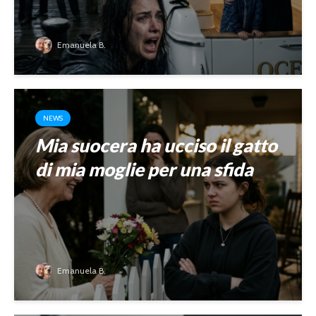
Emanuela B.
NEWS
Mia suocera ha ucciso il gatto
di mia moglie per una sfida
Emanuela B.