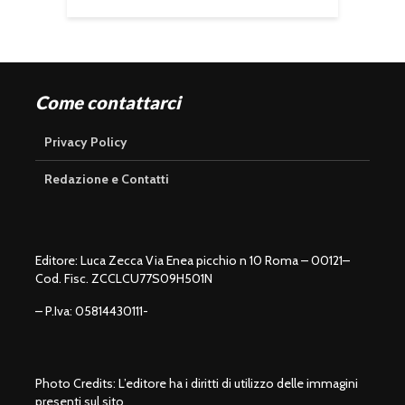
Come contattarci
Privacy Policy
Redazione e Contatti
Editore: Luca Zecca Via Enea picchio n 10 Roma – 00121–
Cod. Fisc. ZCCLCU77S09H501N
– P.Iva: 05814430111-
Photo Credits: L’editore ha i diritti di utilizzo delle immagini
presenti sul sito