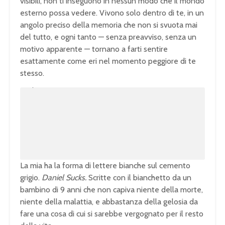
visibili, non ti inseguono in nessun modo che il mondo
esterno possa vedere. Vivono solo dentro di te, in un
angolo preciso della memoria che non si svuota mai
del tutto, e ogni tanto — senza preavviso, senza un
motivo apparente — tornano a farti sentire
esattamente come eri nel momento peggiore di te
stesso.
U
n
L
m
o
u
a
t
d
e
e
d
:
1
0
0
.
0
0
%
La mia ha la forma di lettere bianche sul cemento
grigio.
Daniel Sucks.
Scritte con il bianchetto da un
bambino di 9 anni che non capiva niente della morte,
niente della malattia, e abbastanza della gelosia da
fare una cosa di cui si sarebbe vergognato per il resto