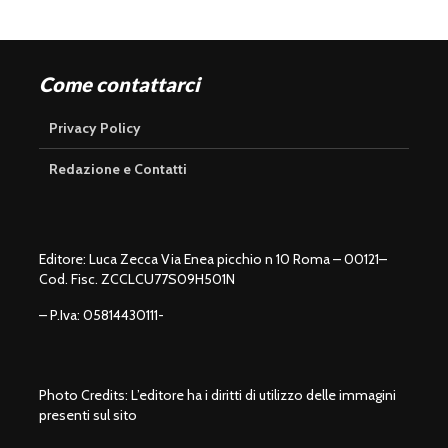
Come contattarci
Privacy Policy
Redazione e Contatti
Editore: Luca Zecca Via Enea picchio n 10 Roma – 00121–
Cod. Fisc. ZCCLCU77S09H501N
– P.Iva: 05814430111-
Photo Credits: L’editore ha i diritti di utilizzo delle immagini
presenti sul sito