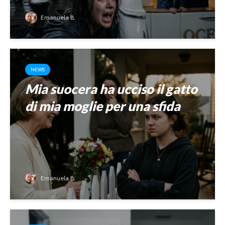
Emanuela B.
NEWS
Mia suocera ha ucciso il gatto
di mia moglie per una sfida
Emanuela B.