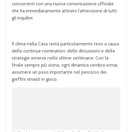
concorrenti con una nuova comunicazione ufficiale
che ha immediatamente attirato l’attenzione di tutti
gli inquilini.
Il clima nella Casa resta particolarmente teso a causa
delle continue nomination, delle discussioni e delle
strategie emerse nelle ultime settimane. Con la
finale sempre più vicina, ogni dinamica sembra ormai
assumere un peso importante nel percorso dei
gieffini rimasti in gioco.
U
n
L
m
o
u
a
t
d
e
e
d
:
1
0
0
.
0
0
%