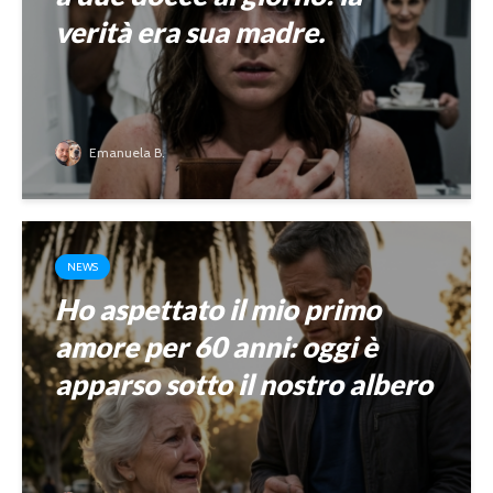
verità era sua madre.
Emanuela B.
NEWS
Ho aspettato il mio primo
amore per 60 anni: oggi è
apparso sotto il nostro albero