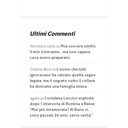
Ultimi Commenti
francesco carta
su
Mia suocera umiliò
il mio ristorante… ma non sapeva
cosa avevo preparato.
Cristina Boni
su
L’uomo che tutti
ignoravano ha salvato quella cagna
legata, ma il segreto sotto il collare
ha distrutto una famiglia intera
agata
su
Loredana Lecciso esplode
dopo l’intervista di Romina a Belve:
“Mai più innamorata? Al Bano sì,
sono passati 26 anni, serve verità”