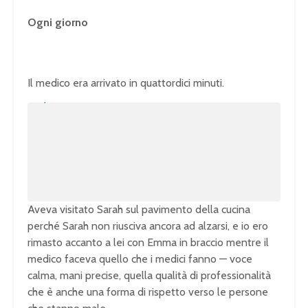
Ogni giorno
Il medico era arrivato in quattordici minuti.
U
n
L
m
o
u
a
t
d
e
e
d
:
1
0
0
.
0
0
%
Aveva visitato Sarah sul pavimento della cucina
perché Sarah non riusciva ancora ad alzarsi, e io ero
rimasto accanto a lei con Emma in braccio mentre il
medico faceva quello che i medici fanno — voce
calma, mani precise, quella qualità di professionalità
che è anche una forma di rispetto verso le persone