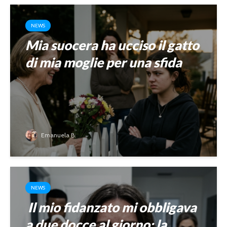
NEWS
Mia suocera ha ucciso il gatto
di mia moglie per una sfida
Emanuela B.
NEWS
Il mio fidanzato mi obbligava
a due docce al giorno: la