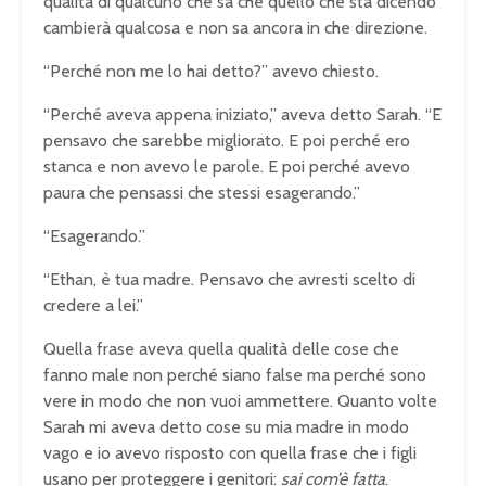
qualità di qualcuno che sa che quello che sta dicendo
cambierà qualcosa e non sa ancora in che direzione.
“Perché non me lo hai detto?” avevo chiesto.
“Perché aveva appena iniziato,” aveva detto Sarah. “E
pensavo che sarebbe migliorato. E poi perché ero
stanca e non avevo le parole. E poi perché avevo
paura che pensassi che stessi esagerando.”
“Esagerando.”
“Ethan, è tua madre. Pensavo che avresti scelto di
credere a lei.”
Quella frase aveva quella qualità delle cose che
fanno male non perché siano false ma perché sono
vere in modo che non vuoi ammettere. Quanto volte
Sarah mi aveva detto cose su mia madre in modo
vago e io avevo risposto con quella frase che i figli
usano per proteggere i genitori:
sai com’è fatta
.