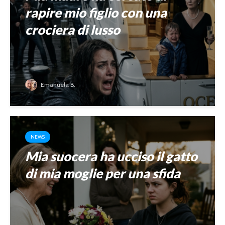
rapire mio figlio con una
crociera di lusso
Emanuela B.
NEWS
Mia suocera ha ucciso il gatto
di mia moglie per una sfida