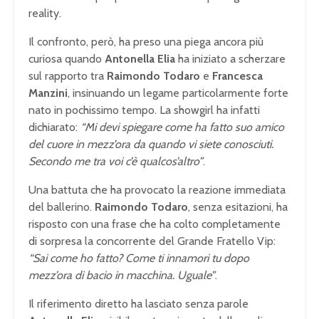
reality.
Il confronto, però, ha preso una piega ancora più
curiosa quando
Antonella Elia
ha iniziato a scherzare
sul rapporto tra
Raimondo Todaro
e
Francesca
Manzini
, insinuando un legame particolarmente forte
nato in pochissimo tempo. La showgirl ha infatti
dichiarato:
“Mi devi spiegare come ha fatto suo amico
del cuore in mezz’ora da quando vi siete conosciuti.
Secondo me tra voi c’è qualcos’altro”
.
Una battuta che ha provocato la reazione immediata
del ballerino.
Raimondo Todaro
, senza esitazioni, ha
risposto con una frase che ha colto completamente
di sorpresa la concorrente del Grande Fratello Vip:
“Sai come ho fatto? Come ti innamori tu dopo
mezz’ora di bacio in macchina. Uguale”
.
Il riferimento diretto ha lasciato senza parole