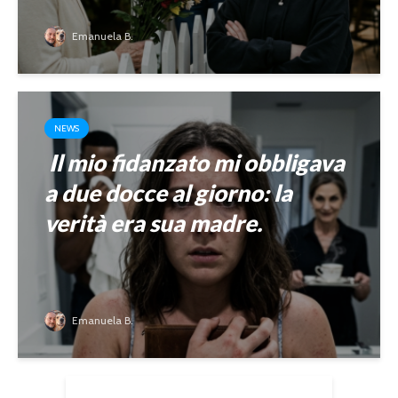
Emanuela B.
NEWS
Il mio fidanzato mi obbligava
a due docce al giorno: la
verità era sua madre.
Emanuela B.