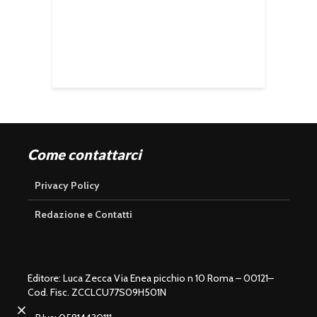
Come contattarci
Privacy Policy
Redazione e Contatti
Editore: Luca Zecca Via Enea picchio n 10 Roma – 00121–
Cod. Fisc. ZCCLCU77S09H501N
U
n
L
m
o
u
a