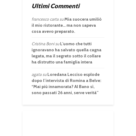
Ultimi Commenti
francesco carta
su
Mia suocera umiliò
il mio ristorante… ma non sapeva
cosa avevo preparato.
Cristina Boni
su
L’uomo che tutti
ignoravano ha salvato quella cagna
legata, ma il segreto sotto il collare
ha distrutto una famiglia intera
agata
su
Loredana Lecciso esplode
dopo l’intervista di Romina a Belve:
“Mai più innamorata? Al Bano sì,
sono passati 26 anni, serve verità”