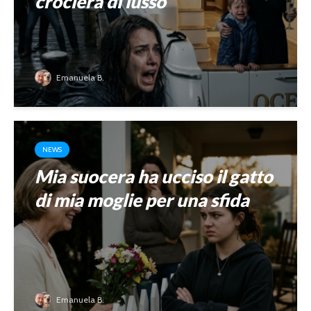
crociera di lusso
Emanuela B.
NEWS
Mia suocera ha ucciso il gatto
di mia moglie per una sfida
Emanuela B.