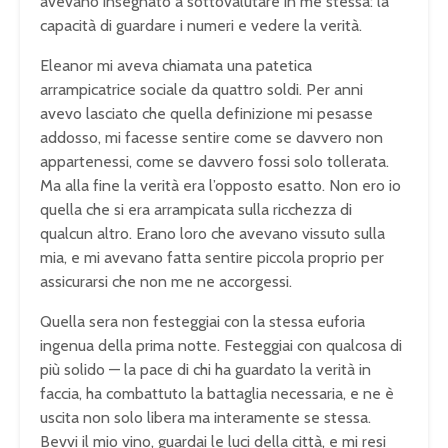
avevano insegnato a sottovalutare in me stessa: la
capacità di guardare i numeri e vedere la verità.
Eleanor mi aveva chiamata una patetica
arrampicatrice sociale da quattro soldi. Per anni
avevo lasciato che quella definizione mi pesasse
addosso, mi facesse sentire come se davvero non
appartenessi, come se davvero fossi solo tollerata.
Ma alla fine la verità era l’opposto esatto. Non ero io
quella che si era arrampicata sulla ricchezza di
qualcun altro. Erano loro che avevano vissuto sulla
mia, e mi avevano fatta sentire piccola proprio per
assicurarsi che non me ne accorgessi.
Quella sera non festeggiai con la stessa euforia
ingenua della prima notte. Festeggiai con qualcosa di
più solido — la pace di chi ha guardato la verità in
faccia, ha combattuto la battaglia necessaria, e ne è
uscita non solo libera ma interamente se stessa.
Bevvi il mio vino, guardai le luci della città, e mi resi