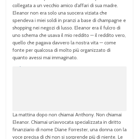
collegata a un vecchio amico d’affari di sua madre.
Eleanor non era solo una suocera viziata che
spendeva i miei soldi in pranzi a base di champagne e
shopping nei negozi di lusso. Eleanor era il fulcro di
uno schema che usava il mio reddito — il reddito vero,
quello che pagava davvero la nostra vita — come
fonte per qualcosa di molto più organizzato di
quanto avessi mai immaginato.
U
n
L
m
o
u
a
t
d
e
e
d
:
1
0
0
.
0
0
%
La mattina dopo non chiamai Anthony. Non chiamai
Eleanor. Chiamai un’avvocata specializzata in diritto
finanziario di nome Diane Forrester, una donna con la
voce precisa di chi non si sorprende più di niente. Le