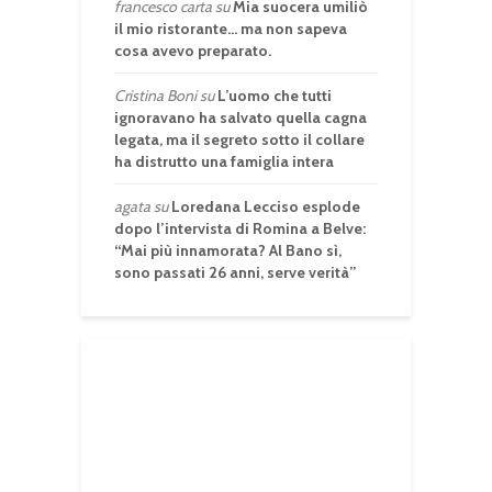
francesco carta
su
Mia suocera umiliò
il mio ristorante… ma non sapeva
cosa avevo preparato.
Cristina Boni
su
L’uomo che tutti
ignoravano ha salvato quella cagna
legata, ma il segreto sotto il collare
ha distrutto una famiglia intera
agata
su
Loredana Lecciso esplode
dopo l’intervista di Romina a Belve:
“Mai più innamorata? Al Bano sì,
sono passati 26 anni, serve verità”