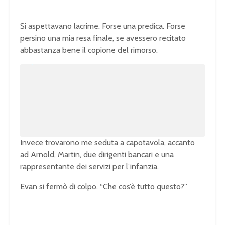
Si aspettavano lacrime. Forse una predica. Forse
persino una mia resa finale, se avessero recitato
abbastanza bene il copione del rimorso.
U
n
L
m
o
u
a
t
d
e
e
d
:
1
0
0
.
0
0
%
Invece trovarono me seduta a capotavola, accanto
ad Arnold, Martin, due dirigenti bancari e una
rappresentante dei servizi per l’infanzia.
Evan si fermò di colpo. “Che cos’è tutto questo?”