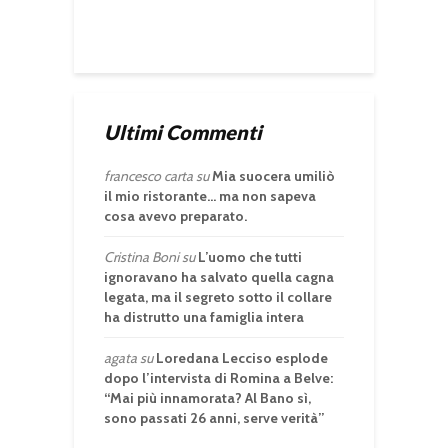
Ultimi Commenti
francesco carta
su
Mia suocera umiliò
il mio ristorante… ma non sapeva
cosa avevo preparato.
Cristina Boni
su
L’uomo che tutti
ignoravano ha salvato quella cagna
legata, ma il segreto sotto il collare
ha distrutto una famiglia intera
agata
su
Loredana Lecciso esplode
dopo l’intervista di Romina a Belve:
“Mai più innamorata? Al Bano sì,
sono passati 26 anni, serve verità”