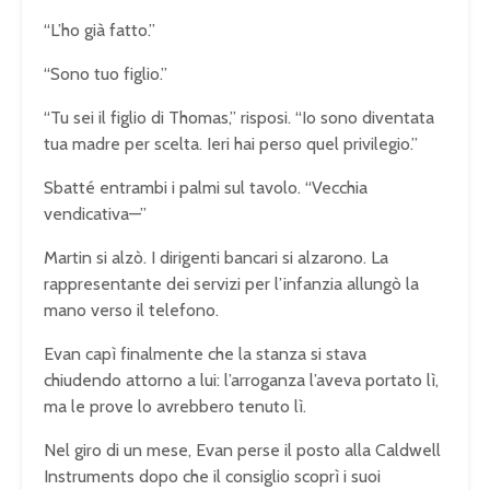
“L’ho già fatto.”
“Sono tuo figlio.”
“Tu sei il figlio di Thomas,” risposi. “Io sono diventata
tua madre per scelta. Ieri hai perso quel privilegio.”
Sbatté entrambi i palmi sul tavolo. “Vecchia
vendicativa—”
Martin si alzò. I dirigenti bancari si alzarono. La
rappresentante dei servizi per l’infanzia allungò la
mano verso il telefono.
Evan capì finalmente che la stanza si stava
chiudendo attorno a lui: l’arroganza l’aveva portato lì,
ma le prove lo avrebbero tenuto lì.
Nel giro di un mese, Evan perse il posto alla Caldwell
Instruments dopo che il consiglio scoprì i suoi