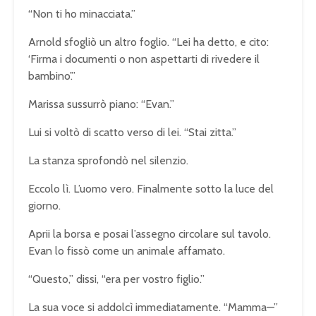
“Non ti ho minacciata.”
Arnold sfogliò un altro foglio. “Lei ha detto, e cito:
‘Firma i documenti o non aspettarti di rivedere il
bambino’.”
Marissa sussurrò piano: “Evan.”
Lui si voltò di scatto verso di lei. “Stai zitta.”
La stanza sprofondò nel silenzio.
Eccolo lì. L’uomo vero. Finalmente sotto la luce del
giorno.
Aprii la borsa e posai l’assegno circolare sul tavolo.
Evan lo fissò come un animale affamato.
“Questo,” dissi, “era per vostro figlio.”
La sua voce si addolcì immediatamente. “Mamma—”