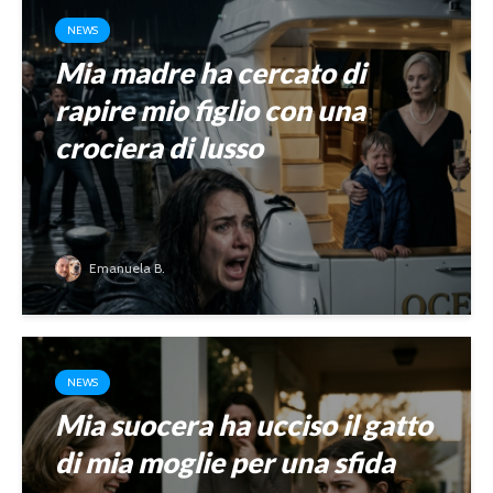
NEWS
Mia madre ha cercato di
rapire mio figlio con una
crociera di lusso
Emanuela B.
NEWS
Mia suocera ha ucciso il gatto
di mia moglie per una sfida