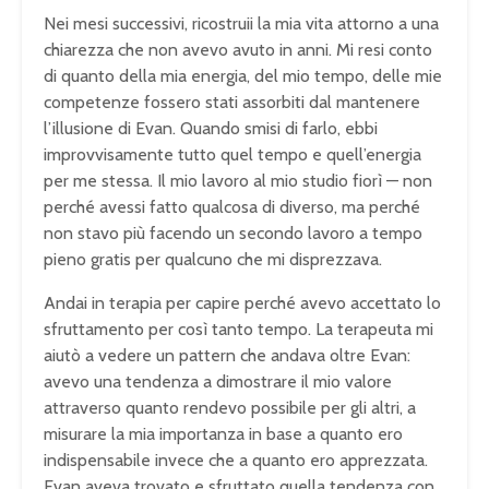
Nei mesi successivi, ricostruii la mia vita attorno a una
chiarezza che non avevo avuto in anni. Mi resi conto
di quanto della mia energia, del mio tempo, delle mie
competenze fossero stati assorbiti dal mantenere
l’illusione di Evan. Quando smisi di farlo, ebbi
improvvisamente tutto quel tempo e quell’energia
per me stessa. Il mio lavoro al mio studio fiorì — non
perché avessi fatto qualcosa di diverso, ma perché
non stavo più facendo un secondo lavoro a tempo
pieno gratis per qualcuno che mi disprezzava.
Andai in terapia per capire perché avevo accettato lo
sfruttamento per così tanto tempo. La terapeuta mi
aiutò a vedere un pattern che andava oltre Evan:
avevo una tendenza a dimostrare il mio valore
attraverso quanto rendevo possibile per gli altri, a
misurare la mia importanza in base a quanto ero
indispensabile invece che a quanto ero apprezzata.
Evan aveva trovato e sfruttato quella tendenza con