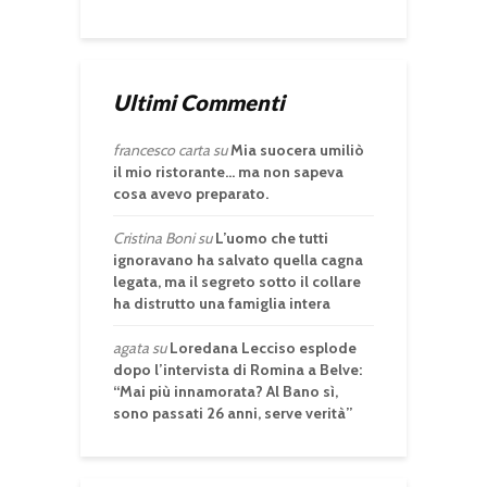
Ultimi Commenti
francesco carta
su
Mia suocera umiliò
il mio ristorante… ma non sapeva
cosa avevo preparato.
Cristina Boni
su
L’uomo che tutti
ignoravano ha salvato quella cagna
legata, ma il segreto sotto il collare
ha distrutto una famiglia intera
agata
su
Loredana Lecciso esplode
dopo l’intervista di Romina a Belve:
“Mai più innamorata? Al Bano sì,
sono passati 26 anni, serve verità”