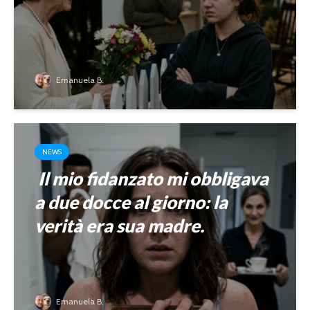
Emanuela B.
NEWS
Il mio fidanzato mi obbligava
a due docce al giorno: la
verità era sua madre.
Emanuela B.