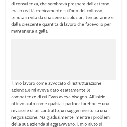
di consulenza, che sembrava prospera dall’esterno,
era in realtà cronicamente sull’orlo del collasso,
tenuta in vita da una serie di soluzioni temporanee e
dalla crescente quantità di lavoro che facevo io per
mantenerla a galla.
U
n
L
m
o
u
a
t
d
e
e
d
:
1
0
0
.
0
0
%
Il mio lavoro come avvocato di ristrutturazione
aziendale mi aveva dato esattamente le
competenze di cui Evan aveva bisogno. All’inizio
offrivo aiuto come qualsiasi partner farebbe — una
revisione di un contratto, un suggerimento su una
negoziazione. Ma gradualmente, mentre i problemi
della sua azienda si aggravavano, il mio aiuto si