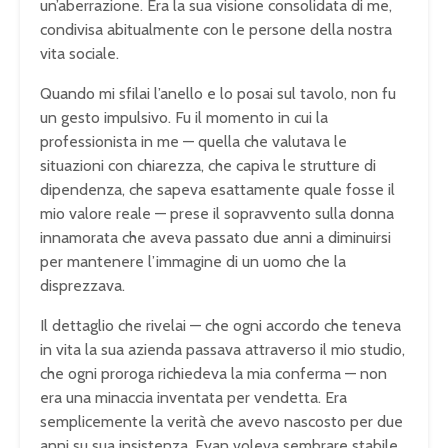
un’aberrazione. Era la sua visione consolidata di me,
condivisa abitualmente con le persone della nostra
vita sociale.
Quando mi sfilai l’anello e lo posai sul tavolo, non fu
un gesto impulsivo. Fu il momento in cui la
professionista in me — quella che valutava le
situazioni con chiarezza, che capiva le strutture di
dipendenza, che sapeva esattamente quale fosse il
mio valore reale — prese il sopravvento sulla donna
innamorata che aveva passato due anni a diminuirsi
per mantenere l’immagine di un uomo che la
disprezzava.
Il dettaglio che rivelai — che ogni accordo che teneva
in vita la sua azienda passava attraverso il mio studio,
che ogni proroga richiedeva la mia conferma — non
era una minaccia inventata per vendetta. Era
semplicemente la verità che avevo nascosto per due
anni su sua insistenza. Evan voleva sembrare stabile.