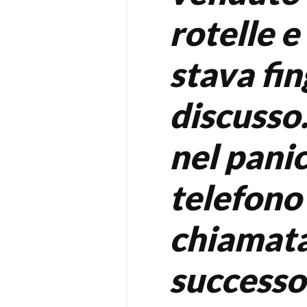
rotelle e
stava fi
discusso
nel panic
telefono
chiamata
successo