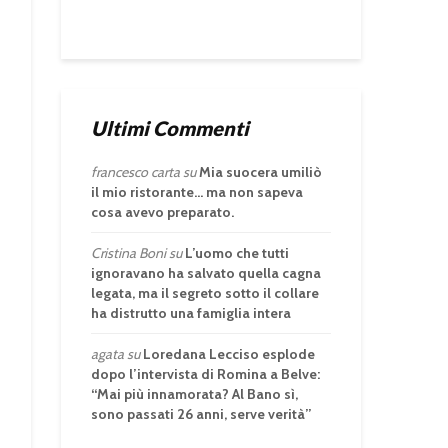
Ultimi Commenti
francesco carta
su
Mia suocera umiliò
il mio ristorante… ma non sapeva
cosa avevo preparato.
Cristina Boni
su
L’uomo che tutti
ignoravano ha salvato quella cagna
legata, ma il segreto sotto il collare
ha distrutto una famiglia intera
agata
su
Loredana Lecciso esplode
dopo l’intervista di Romina a Belve:
“Mai più innamorata? Al Bano sì,
sono passati 26 anni, serve verità”