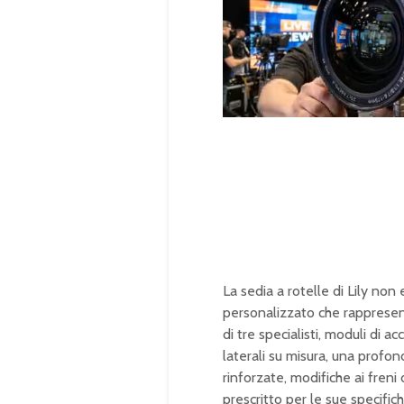
U
n
L
m
o
u
a
t
d
e
e
d
:
1
0
0
.
0
0
%
La sedia a rotelle di Lily no
personalizzato che rappresenta
di tre specialisti, moduli di
laterali su misura, una profond
rinforzate, modifiche ai fren
prescritto per le sue specifi