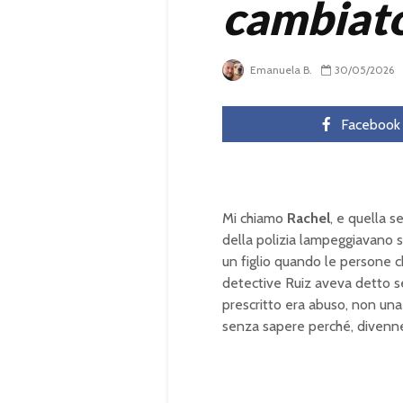
cambiato
Emanuela B.
30/05/2026
Facebook
Mi chiamo
Rachel
, e quella s
della polizia lampeggiavano su
un figlio quando le persone c
detective Ruiz aveva detto s
prescritto era abuso, non una
senza sapere perché, divennero