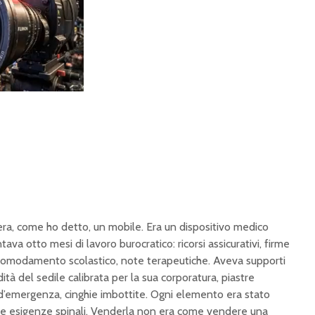
n era, come ho detto, un mobile. Era un dispositivo medico
va otto mesi di lavoro burocratico: ricorsi assicurativi, firme
 accomodamento scolastico, note terapeutiche. Aveva supporti
ità del sedile calibrata per la sua corporatura, piastre
i d’emergenza, cinghie imbottite. Ogni elemento era stato
che esigenze spinali. Venderla non era come vendere una