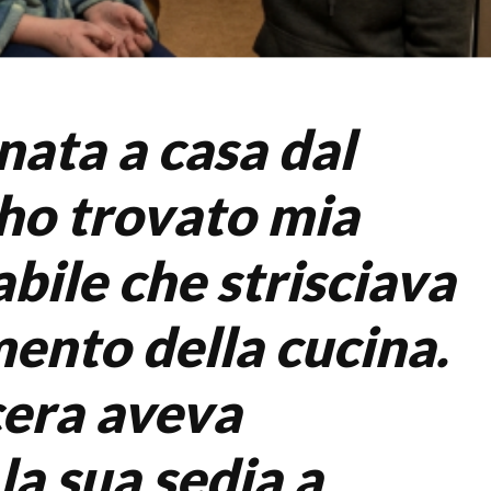
nata a casa dal
 ho trovato mia
sabile che strisciava
mento della cucina.
era aveva
la sua sedia a