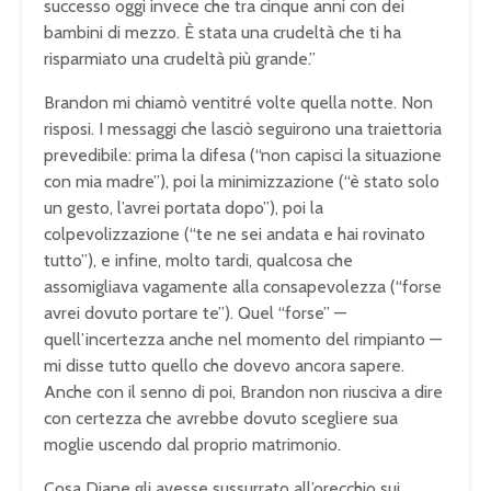
successo oggi invece che tra cinque anni con dei
bambini di mezzo. È stata una crudeltà che ti ha
risparmiato una crudeltà più grande.”
Brandon mi chiamò ventitré volte quella notte. Non
risposi. I messaggi che lasciò seguirono una traiettoria
prevedibile: prima la difesa (“non capisci la situazione
con mia madre”), poi la minimizzazione (“è stato solo
un gesto, l’avrei portata dopo”), poi la
colpevolizzazione (“te ne sei andata e hai rovinato
tutto”), e infine, molto tardi, qualcosa che
assomigliava vagamente alla consapevolezza (“forse
avrei dovuto portare te”). Quel “forse” —
quell’incertezza anche nel momento del rimpianto —
mi disse tutto quello che dovevo ancora sapere.
Anche con il senno di poi, Brandon non riusciva a dire
con certezza che avrebbe dovuto scegliere sua
moglie uscendo dal proprio matrimonio.
Cosa Diane gli avesse sussurrato all’orecchio sui