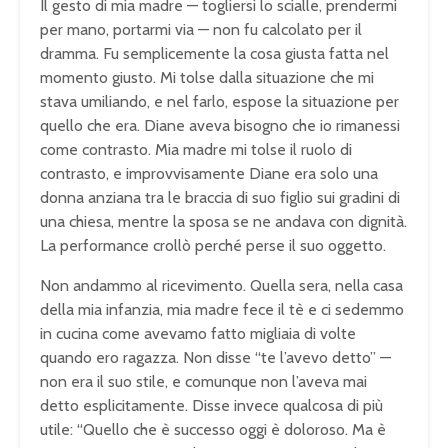
Il gesto di mia madre — togliersi lo scialle, prendermi
per mano, portarmi via — non fu calcolato per il
dramma. Fu semplicemente la cosa giusta fatta nel
momento giusto. Mi tolse dalla situazione che mi
stava umiliando, e nel farlo, espose la situazione per
quello che era. Diane aveva bisogno che io rimanessi
come contrasto. Mia madre mi tolse il ruolo di
contrasto, e improvvisamente Diane era solo una
donna anziana tra le braccia di suo figlio sui gradini di
una chiesa, mentre la sposa se ne andava con dignità.
La performance crollò perché perse il suo oggetto.
Non andammo al ricevimento. Quella sera, nella casa
della mia infanzia, mia madre fece il tè e ci sedemmo
in cucina come avevamo fatto migliaia di volte
quando ero ragazza. Non disse “te l’avevo detto” —
non era il suo stile, e comunque non l’aveva mai
detto esplicitamente. Disse invece qualcosa di più
utile: “Quello che è successo oggi è doloroso. Ma è