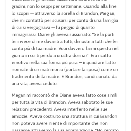
gradini, non lo seppi per settimane. Quando alla fine
lo scoprii — attraverso la sorella di Brandon,
Megan
,
che mi contattò per scusarsi per conto di una famiglia
di cui si vergognava — fu peggio di quanto
immaginassi. Diane gli aveva sussurrato: “Se la porti
lei invece di me davanti a tutti, dimostri a tutti che lei
conta più di tua madre. Vuoi davvero farmi questo nel
giorno in cui ti perdo a un’altra donna?” Era ricatto
emotivo nella sua forma più pura — inquadrare l’atto
normale di un matrimonio (portare la sposa) come un
tradimento della madre. E Brandon, condizionato da
una vita, aveva ceduto.
Megan mi raccontò che Diane aveva fatto cose simili
per tutta la vita di Brandon. Aveva sabotato le sue
relazioni precedenti. Aveva interferito nelle sue
amicizie. Aveva costruito una struttura in cui Brandon
non poteva avere niente di importante che non
passasse attraverso la sua approvazione. “Ho cercato