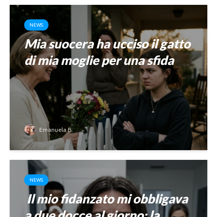
NEWS
Mia suocera ha ucciso il gatto
di mia moglie per una sfida
Emanuela B.
NEWS
Il mio fidanzato mi obbligava
a due docce al giorno: la