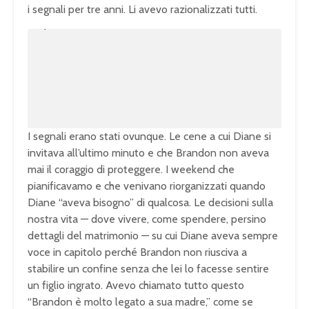
i segnali per tre anni. Li avevo razionalizzati tutti.
U
n
L
m
o
u
a
t
d
e
e
d
:
1
0
0
.
0
0
%
I segnali erano stati ovunque. Le cene a cui Diane si
invitava all’ultimo minuto e che Brandon non aveva
mai il coraggio di proteggere. I weekend che
pianificavamo e che venivano riorganizzati quando
Diane “aveva bisogno” di qualcosa. Le decisioni sulla
nostra vita — dove vivere, come spendere, persino
dettagli del matrimonio — su cui Diane aveva sempre
voce in capitolo perché Brandon non riusciva a
stabilire un confine senza che lei lo facesse sentire
un figlio ingrato. Avevo chiamato tutto questo
“Brandon è molto legato a sua madre,” come se