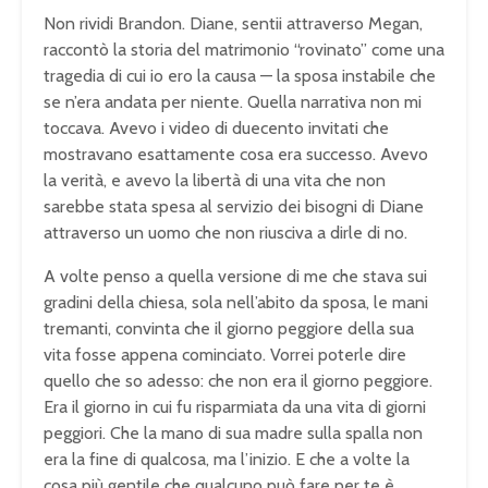
Non rividi Brandon. Diane, sentii attraverso Megan,
raccontò la storia del matrimonio “rovinato” come una
tragedia di cui io ero la causa — la sposa instabile che
se n’era andata per niente. Quella narrativa non mi
toccava. Avevo i video di duecento invitati che
mostravano esattamente cosa era successo. Avevo
la verità, e avevo la libertà di una vita che non
sarebbe stata spesa al servizio dei bisogni di Diane
attraverso un uomo che non riusciva a dirle di no.
A volte penso a quella versione di me che stava sui
gradini della chiesa, sola nell’abito da sposa, le mani
tremanti, convinta che il giorno peggiore della sua
vita fosse appena cominciato. Vorrei poterle dire
quello che so adesso: che non era il giorno peggiore.
Era il giorno in cui fu risparmiata da una vita di giorni
peggiori. Che la mano di sua madre sulla spalla non
era la fine di qualcosa, ma l’inizio. E che a volte la
cosa più gentile che qualcuno può fare per te è