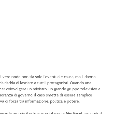
il vero nodo non sia solo l’eventuale causa, ma il danno
rischia di lasciare a tutti i protagonisti. Quando una
 per coinvolgere un ministro, un grande gruppo televisivo e
gioranza di governo, il caso smette di essere semplice
a di forza tra informazione, politica e potere.
riguarda proprio il retroscena interno a
Mediaset
: secondo il