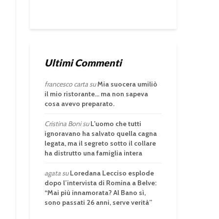
Ultimi Commenti
francesco carta
su
Mia suocera umiliò
il mio ristorante… ma non sapeva
cosa avevo preparato.
Cristina Boni
su
L’uomo che tutti
ignoravano ha salvato quella cagna
legata, ma il segreto sotto il collare
ha distrutto una famiglia intera
agata
su
Loredana Lecciso esplode
dopo l’intervista di Romina a Belve:
“Mai più innamorata? Al Bano sì,
sono passati 26 anni, serve verità”