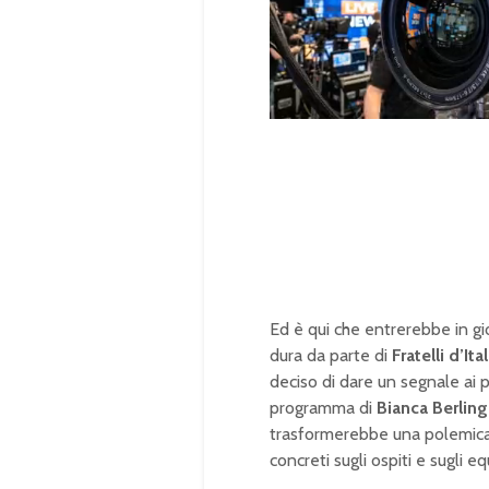
U
n
L
m
o
u
a
t
d
e
e
d
:
1
0
0
.
0
0
%
Ed è qui che entrerebbe in gio
dura da parte di
Fratelli d’Ital
deciso di dare un segnale ai 
programma di
Bianca Berling
trasformerebbe una polemica t
concreti sugli ospiti e sugli eq