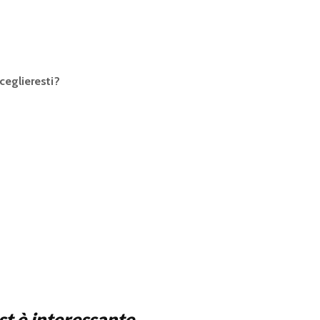
ceglieresti?
t è interessante