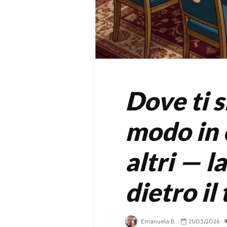
Dove ti s
modo in c
altri — l
dietro il
Emanuela B.
21/05/2026