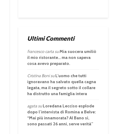
Ultimi Commenti
francesco carta
su
Mia suocera umiliò
il mio ristorante… ma non sapeva
cosa avevo preparato.
Cristina Boni
su
L’uomo che tutti
ignoravano ha salvato quella cagna
legata, ma il segreto sotto il collare
ha distrutto una famiglia intera
agata
su
Loredana Lecciso esplode
dopo l’intervista di Romina a Belve:
“Mai più innamorata? Al Bano sì,
sono passati 26 anni, serve verità”