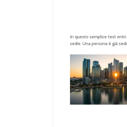
In questo semplice test entr
sedie. Una persona è già sed
U
n
L
m
o
u
a
t
d
e
e
d
:
1
0