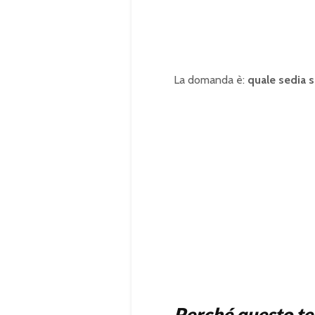
0
.
0
0
%
La domanda è:
quale sedia s
Perché questo tes